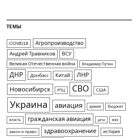
ТЕМЫ
Агропроизводство
COVID19
Андрей Травников
ВСУ
Великая Отечественная война
Владимир Путин
ДНР
ЛНР
Китай
Донбасс
СВО
Новосибирск
США
РПЦ
Украина
авиация
армия
бюджет
гражданская авиация
жкх
власть
дети
здравоохранение
история
закон и право