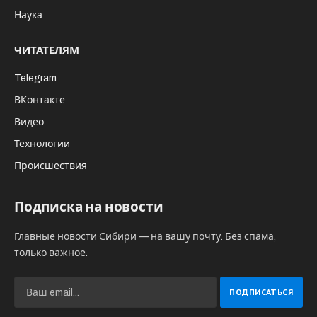
отклонением от работающих норм.
Новейшие, эффективные предложения
нередко элементарно не прописаны в
работающих нормах. Специалисты
рекомендуют не приостанавливать
оригинальные предложения, а
разрабатывать их по специальным
техническим условиям ( СТУ).
СТУ открывают большие возможности,
позволяют удачно получить согласования в
специальных органах.
Создателям СТУ нужно не только разработать
необходимые меры, но и сформировать свод
нормативов для определенного объекта.
К