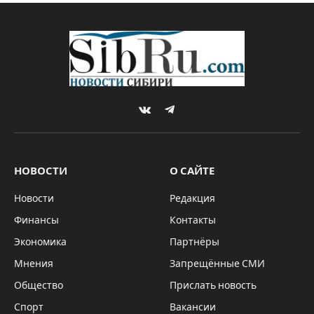
помогает дорожникам
By
Sibru.Com
02.09.2020
Updated:
03.09.2020
АКТУАЛЬНО
Комментариев нет
2 Mins Read
pixabay.com
Создание автодорог часто проходит с