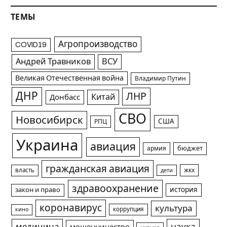
ТЕМЫ
Агропроизводство
COVID19
Андрей Травников
ВСУ
Великая Отечественная война
Владимир Путин
ДНР
ЛНР
Китай
Донбасс
СВО
Новосибирск
США
РПЦ
Украина
авиация
армия
бюджет
гражданская авиация
жкх
власть
дети
здравоохранение
история
закон и право
коронавирус
культура
коррупция
кино
медицина
наука
мошенничество