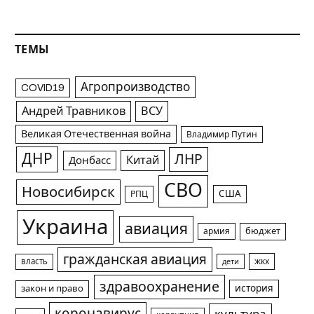
ТЕМЫ
Агропроизводство
COVID19
Андрей Травников
ВСУ
Великая Отечественная война
Владимир Путин
ДНР
ЛНР
Китай
Донбасс
СВО
Новосибирск
США
РПЦ
Украина
авиация
армия
бюджет
гражданская авиация
жкх
власть
дети
здравоохранение
история
закон и право
коронавирус