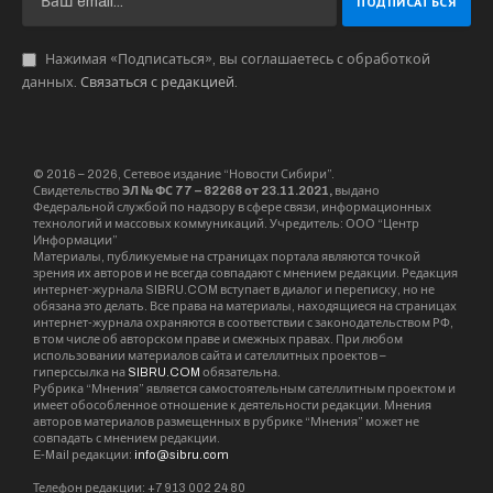
Нажимая «Подписаться», вы соглашаетесь с обработкой
данных.
Связаться с редакцией
.
© 2016 – 2026, Сетевое издание “Новости Сибири”.
Свидетельство
ЭЛ № ФС 77 – 82268 от 23.11.2021,
выдано
Федеральной службой по надзору в сфере связи, информационных
технологий и массовых коммуникаций. Учредитель: ООО “Центр
Информации”
Материалы, публикуемые на страницах портала являются точкой
зрения их авторов и не всегда совпадают с мнением редакции. Редакция
интернет-журнала SIBRU.COM вступает в диалог и переписку, но не
обязана это делать. Все права на материалы, находящиеся на страницах
интернет-журнала охраняются в соответствии с законодательством РФ,
в том числе об авторском праве и смежных правах. При любом
использовании материалов сайта и сателлитных проектов –
гиперссылка на
SIBRU.COM
обязательна.
Рубрика “Мнения” является самостоятельным сателлитным проектом и
имеет обособленное отношение к деятельности редакции. Мнения
авторов материалов размещенных в рубрике “Мнения” может не
совпадать с мнением редакции.
E-Mail редакции:
info@sibru.com
Телефон редакции: +7 913 002 24 80