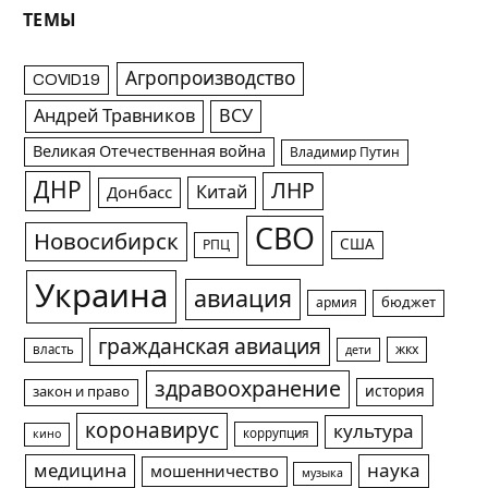
ТЕМЫ
Агропроизводство
COVID19
Андрей Травников
ВСУ
Великая Отечественная война
Владимир Путин
ДНР
ЛНР
Китай
Донбасс
СВО
Новосибирск
США
РПЦ
Украина
авиация
армия
бюджет
гражданская авиация
жкх
власть
дети
здравоохранение
история
закон и право
коронавирус
культура
коррупция
кино
медицина
наука
мошенничество
музыка