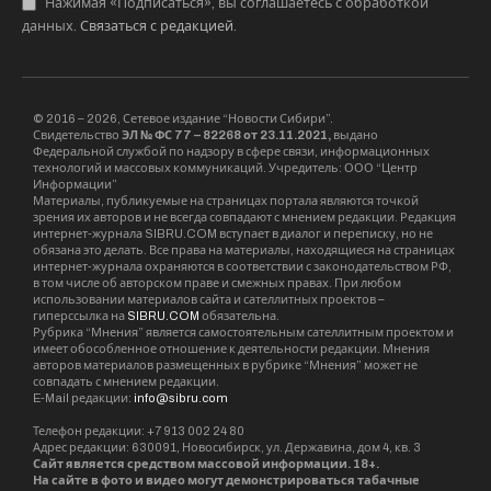
Нажимая «Подписаться», вы соглашаетесь с обработкой
данных.
Связаться с редакцией
.
© 2016 – 2026, Сетевое издание “Новости Сибири”.
Свидетельство
ЭЛ № ФС 77 – 82268 от 23.11.2021,
выдано
Федеральной службой по надзору в сфере связи, информационных
технологий и массовых коммуникаций. Учредитель: ООО “Центр
Информации”
Материалы, публикуемые на страницах портала являются точкой
зрения их авторов и не всегда совпадают с мнением редакции. Редакция
интернет-журнала SIBRU.COM вступает в диалог и переписку, но не
обязана это делать. Все права на материалы, находящиеся на страницах
интернет-журнала охраняются в соответствии с законодательством РФ,
в том числе об авторском праве и смежных правах. При любом
использовании материалов сайта и сателлитных проектов –
гиперссылка на
SIBRU.COM
обязательна.
Рубрика “Мнения” является самостоятельным сателлитным проектом и
имеет обособленное отношение к деятельности редакции. Мнения
авторов материалов размещенных в рубрике “Мнения” может не
совпадать с мнением редакции.
E-Mail редакции:
info@sibru.com
Телефон редакции: +7 913 002 24 80
Адрес редакции: 630091, Новосибирск, ул. Державина, дом 4, кв. 3
Сайт является средством массовой информации. 18+.
На сайте в фото и видео могут демонстрироваться табачные