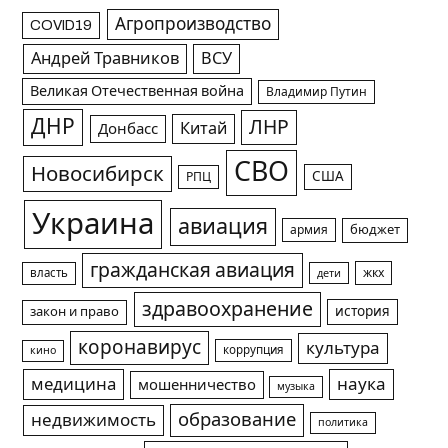
Агропроизводство
COVID19
Андрей Травников
ВСУ
Великая Отечественная война
Владимир Путин
ДНР
ЛНР
Китай
Донбасс
СВО
Новосибирск
США
РПЦ
Украина
авиация
армия
бюджет
гражданская авиация
жкх
власть
дети
здравоохранение
история
закон и право
коронавирус
культура
коррупция
кино
медицина
наука
мошенничество
музыка
образование
недвижимость
политика