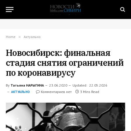
Home
»
Актуально
Новосибирск: финальная
стадия снятия ограничений
по коронавирусу
By
Татьяна НАРЫГИНА
23.06.2020
Updated:
22.05.2026
Комментариев нет
3 Mins Read
АКТУАЛЬНО