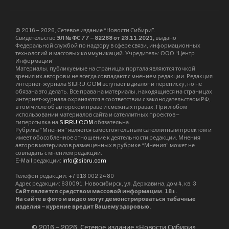
© 2016 – 2026, Сетевое издание “Новости Сибири”.
Свидетельство
ЭЛ № ФС 77 – 82268 от 23.11.2021,
выдано
Федеральной службой по надзору в сфере связи, информационных
технологий и массовых коммуникаций. Учредитель: ООО “Центр
Информации”
Материалы, публикуемые на страницах портала являются точкой
зрения их авторов и не всегда совпадают с мнением редакции. Редакция
интернет-журнала SIBRU.COM вступает в диалог и переписку, но не
обязана это делать. Все права на материалы, находящиеся на страницах
интернет-журнала охраняются в соответствии с законодательством РФ,
в том числе об авторском праве и смежных правах. При любом
использовании материалов сайта и сателлитных проектов –
гиперссылка на
SIBRU.COM
обязательна.
Рубрика “Мнения” является самостоятельным сателлитным проектом и
имеет обособленное отношение к деятельности редакции. Мнения
авторов материалов размещенных в рубрике “Мнения” может не
совпадать с мнением редакции.
E-Mail редакции:
info@sibru.com
Телефон редакции: +7 913 002 24 80
Адрес редакции: 630091, Новосибирск, ул. Державина, дом 4, кв. 3
Сайт является средством массовой информации. 18+.
На сайте в фото и видео могут демонстрироваться табачные
изделия – курение вредит Вашему здоровью.
© 2016 – 2026, Сетевое издание «Новости Сибири».