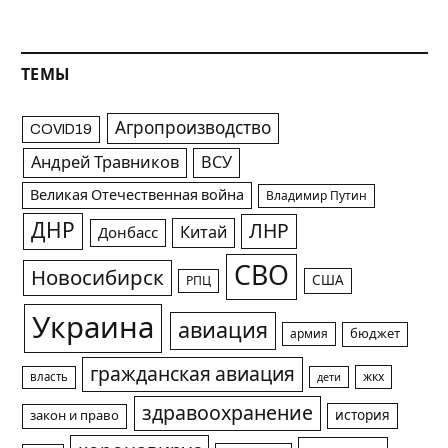
ТЕМЫ
Агропроизводство
COVID19
Андрей Травников
ВСУ
Великая Отечественная война
Владимир Путин
ДНР
ЛНР
Китай
Донбасс
СВО
Новосибирск
США
РПЦ
Украина
авиация
армия
бюджет
гражданская авиация
жкх
власть
дети
здравоохранение
история
закон и право