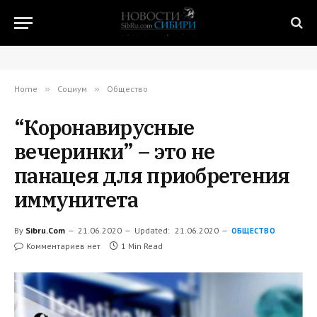
Home
»
Социум
»
Общество
“Коронавирусные
вечеринки” – это не
панацея для приобретения
иммунитета
By
Sibru.Com
21.06.2020
Updated:
21.06.2020
ОБЩЕСТВО
Комментариев нет
1 Min Read