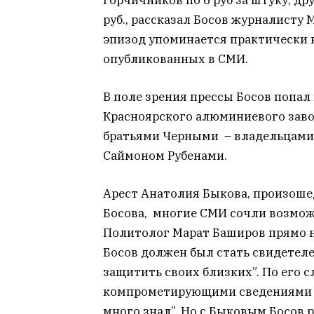
руб., рассказал Босов журналисту 
эпизод упоминается практически 
опубликованных в СМИ.
В поле зрения прессы Босов попал
Красноярского алюминиевого завод
братьями Черными – владельцами 
Саймоном Рубенами.
Арест Анатолия Быкова, произоше
Босова, многие СМИ сочли возмо
Политолог Марат Баширов прямо на
Босов должен был стать свидетел
защитить своих близких”. По его 
компрометирующими сведениями п
много знал”. Но с Быковым Босов р