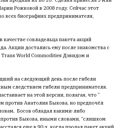
Марии Рожковой в 2008 году. Сейчас этот
во всех биографиях предпринимателя,
 в качестве совладельца пакета акций
а. Акции достались ему после знакомства с
Trans World Commodities Дэвидом и
дший на следующий день после гибели
жным следствием гибели предпринимателя.
стаивает на этой версии, полагая, что ”
ем против Анатолия Быкова, но предпочёл
словам, Босов обладал какими-либо
ротив Быкова, иными словами, “слишком
асстался еще в 90-х, когда продал пакет акций