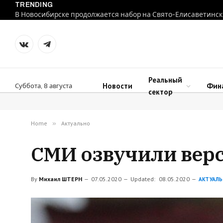
TRENDING
В Новосибирске продолжается набор на Свято-Елисаветинск
VKontakte
Telegram
Реальный
Новости
Фин
Суббота, 8 августа
сектор
Home
»
Актуально
СМИ озвучили верс
By
Михаил ШТЕРН
07.05.2020
Updated:
08.05.2020
АКТУАЛ