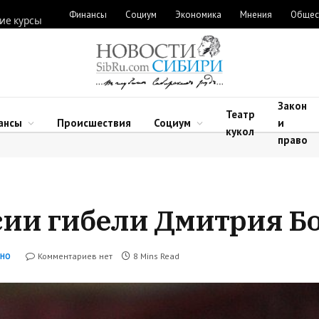
Финансы
Социум
Экономика
Мнения
Общес
ие курсы
Закон
Театр
ансы
Происшествия
Социум
и
кукол
право
ии гибели Дмитрия Б
Комментариев нет
8 Mins Read
ЬНО