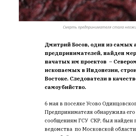
Смерть предпринимателя стала неожида
Дмитрий Босов, один из самых
предпринимателей, найден мер
начатых им проектов – Северо
ископаемых в Индонезии, стро
Востоке.
Следователи в качест
самоубийство.
6 мая в поселке Усово Одинцовско
Предпринимателя обнаружила его ж
сообщениям ГСУ СКР, был найден п
ведомства по Московской области