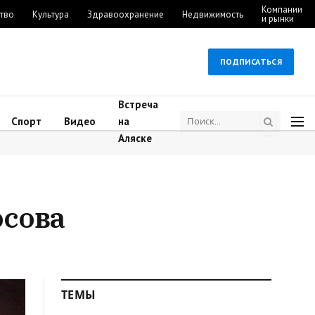
Компании
тво
Культура
Здравоохранение
Недвижимость
и рынки
ПОДПИСАТЬСЯ
Встреча
Спорт
Видео
на
Аляске
осова
ТЕМЫ