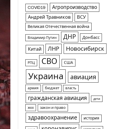
Агропроизводство
COVID19
Андрей Травников
ВСУ
Великая Отечественная война
ДНР
Донбасс
Владимир Путин
Новосибирск
ЛНР
Китай
СВО
США
РПЦ
Украина
авиация
армия
бюджет
власть
гражданская авиация
дети
жкх
закон и право
здравоохранение
история
коронавирус