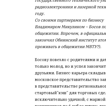
государственного технического уни
радиоэлектроники и лазерной техн
году.
Со своими партнерами по бизнесу
Владимиром Микуликом – Босов п
общежитии. Впрочем, в официальн
закончил Обнинский институт атом
проживать в общежитии МВТУ?).
Босову повезло с родителями и дат
только молод, но и успел закончи
друзьями. Бизнес-карьера складыв
московское представительство заво
в представительстве регионально
стартовый”кэш” для торговых сдел
исключительно удачной, с маржой
горчичников по 6 руб за штуку, др