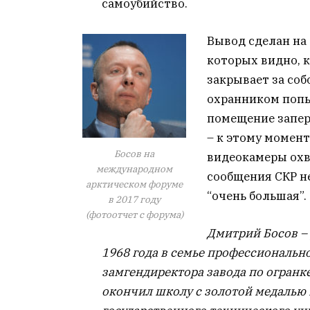
самоубийство.
Вывод сделан на
которых видно, 
закрывает за соб
охранником попы
помещение запер
– к этому момент
Босов на
видеокамеры охв
международном
сообщения СКР не
арктическом форуме
“очень большая”.
в 2017 году
(фотоотчет с форума)
Дмитрий Босов – 
1968 года в семье профессионально
замгендиректора завода по огранке
окончил школу с золотой медалью 