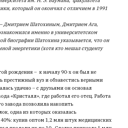
верситета им. Н. Э. Баумана, факультета
ики, который он окончил с отличием в 1991
 – Дмитрием Шатохиным, Дмитрием Ага,
ознакомился именно в университетском
ой биографии Шатохина указывается, что он
ной энергетики (хотя кто мешал студенту
ой рождения – к началу 90-х он был не
ть престижный вуз и обзавестись верными
алась удачно – с друзьями он основал
да «Кристалл», где работал его отец. Работа
го завода позволила накопить
ок, одна из которых оказалась
 40%: купив оптом 1,2 млн штук медицинских
узья продали их по 10. Сделка принесла 5 млн