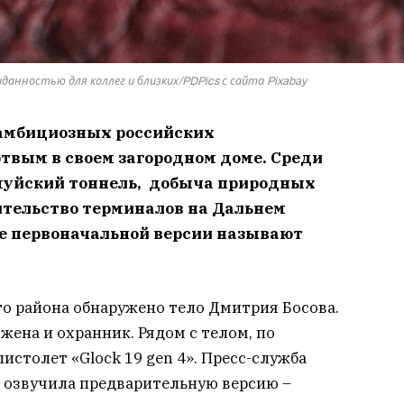
нностью для коллег и близких/PDPics с сайта Pixabay
 амбициозных российских
твым в своем загородном доме. Среди
муйский тоннель,
добыча природных
ительство терминалов на Дальнем
ве первоначальной версии называют
го района обнаружено тело Дмитрия Босова.
ена и охранник. Рядом с телом, по
истолет «Glock 19 gen 4». Пресс-служба
 озвучила предварительную версию –