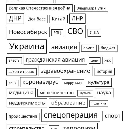
Великая Отечественная война
Владимир Путин
ДНР
ЛНР
Китай
Донбасс
СВО
Новосибирск
США
РПЦ
Украина
авиация
армия
бюджет
гражданская авиация
жкх
власть
дети
здравоохранение
история
закон и право
коронавирус
культура
коррупция
кино
медицина
наука
мошенничество
музыка
образование
недвижимость
политика
спецоперация
спорт
происшествия
терроризм
строительство
суд