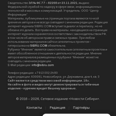
Свидетельство
ЭЛ № ФС 77 – 82268 от 23.11.2021,
выдано
Федеральной службой по надзору в сфере связи, информационных
технологий и массовых коммуникаций. Учредитель: ООО “Центр
Информации”
Материалы, публикуемые на страницах портала являются точкой
зрения их авторов и не всегда совпадают с мнением редакции. Редакция
интернет-журнала SIBRU.COM вступает в диалог и переписку, но не
обязана это делать. Все права на материалы, находящиеся на страницах
интернет-журнала охраняются в соответствии с законодательством РФ,
в том числе об авторском праве и смежных правах. При любом
использовании материалов сайта и сателлитных проектов –
гиперссылка на
SIBRU.COM
обязательна.
Рубрика “Мнения” является самостоятельным сателлитным проектом и
имеет обособленное отношение к деятельности редакции. Мнения
авторов материалов размещенных в рубрике “Мнения” может не
совпадать с мнением редакции.
E-Mail редакции:
info@sibru.com
Телефон редакции: +7 913 002 24 80
Адрес редакции: 630091, Новосибирск, ул. Державина, дом 4, кв. 3
Сайт является средством массовой информации. 18+.
На сайте в фото и видео могут демонстрироваться табачные
изделия – курение вредит Вашему здоровью.
© 2016 – 2026, Сетевое издание «Новости Сибири».
Контакты
Редакция
Партнёры