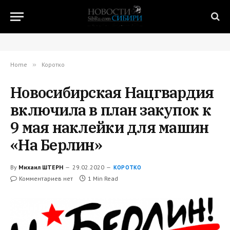
Home
»
Коротко
Новосибирская Нацгвардия
включила в план закупок к
9 мая наклейки для машин
«На Берлин»
By
Михаил ШТЕРН
29.02.2020
КОРОТКО
Комментариев нет
1 Min Read