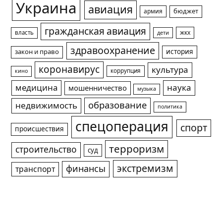
Украина
авиация
армия
бюджет
гражданская авиация
жкх
власть
дети
здравоохранение
история
закон и право
коронавирус
культура
коррупция
кино
медицина
наука
мошенничество
музыка
образование
недвижимость
политика
спецоперация
спорт
происшествия
терроризм
строительство
суд
экстремизм
финансы
транспорт