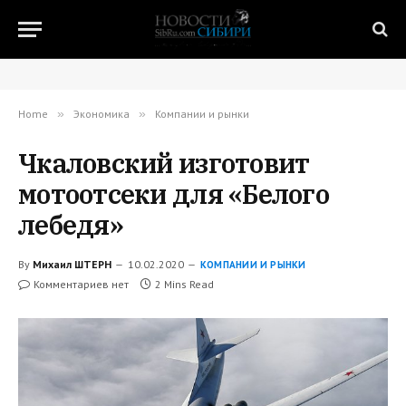
Home
»
Экономика
»
Компании и рынки
Чкаловский изготовит
мотоотсеки для «Белого
лебедя»
By
Михаил ШТЕРН
10.02.2020
КОМПАНИИ И РЫНКИ
Комментариев нет
2 Mins Read