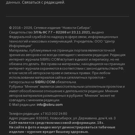
данных.
Связаться с редакцией
.
© 2016 – 2026, Сетевое издание “Новости Сибири”.
Свидетельство
ЭЛ № ФС 77 – 82268 от 23.11.2021,
выдано
Федеральной службой по надзору в сфере связи, информационных
технологий и массовых коммуникаций. Учредитель: ООО “Центр
Информации”
Материалы, публикуемые на страницах портала являются точкой
зрения их авторов и не всегда совпадают с мнением редакции. Редакция
интернет-журнала SIBRU.COM вступает в диалог и переписку, но не
обязана это делать. Все права на материалы, находящиеся на страницах
интернет-журнала охраняются в соответствии с законодательством РФ,
в том числе об авторском праве и смежных правах. При любом
использовании материалов сайта и сателлитных проектов –
гиперссылка на
SIBRU.COM
обязательна.
Рубрика “Мнения” является самостоятельным сателлитным проектом и
имеет обособленное отношение к деятельности редакции. Мнения
авторов материалов размещенных в рубрике “Мнения” может не
совпадать с мнением редакции.
E-Mail редакции:
info@sibru.com
Телефон редакции: +7 913 002 24 80
Адрес редакции: 630091, Новосибирск, ул. Державина, дом 4, кв. 3
Сайт является средством массовой информации. 18+.
На сайте в фото и видео могут демонстрироваться табачные
изделия – курение вредит Вашему здоровью.