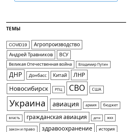
ТЕМЫ
Агропроизводство
COVID19
Андрей Травников
ВСУ
Великая Отечественная война
Владимир Путин
ДНР
ЛНР
Китай
Донбасс
СВО
Новосибирск
США
РПЦ
Украина
авиация
армия
бюджет
гражданская авиация
жкх
власть
дети
здравоохранение
история
закон и право