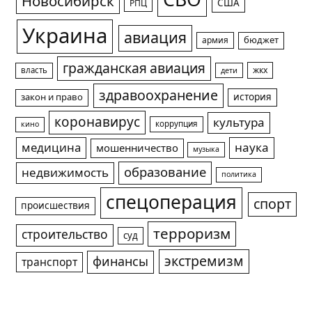
СВО
Новосибирск
США
РПЦ
Украина
авиация
армия
бюджет
гражданская авиация
жкх
власть
дети
здравоохранение
история
закон и право
коронавирус
культура
коррупция
кино
медицина
наука
мошенничество
музыка
образование
недвижимость
политика
спецоперация
спорт
происшествия
терроризм
строительство
суд
экстремизм
финансы
транспорт