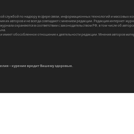
й службой по надзору в сфере связи, информационных технологий и массовых 
я их авторов и не всегда совпадают с мнением редакции. Редакция интернет-журна
-журнала охраняются в соответствии с законодательством РФ, в том числе об авт
ьна.
и имеет обособленное отношение к деятельности редакции. Мнения авторов мате
делия – курение вредит Вашему здоровью.