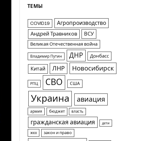
ТЕМЫ
Агропроизводство
COVID19
Андрей Травников
ВСУ
Великая Отечественная война
ДНР
Донбасс
Владимир Путин
Новосибирск
ЛНР
Китай
СВО
США
РПЦ
Украина
авиация
армия
бюджет
власть
гражданская авиация
дети
жкх
закон и право