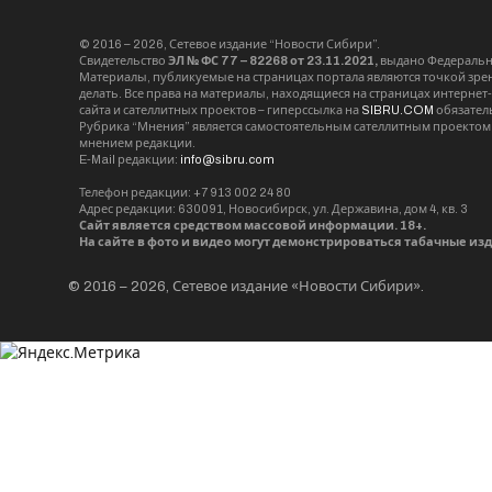
© 2016 – 2026, Сетевое издание “Новости Сибири”.
Свидетельство
ЭЛ № ФС 77 – 82268 от 23.11.2021,
выдано Федерально
Материалы, публикуемые на страницах портала являются точкой зрени
делать. Все права на материалы, находящиеся на страницах интернет
сайта и сателлитных проектов – гиперссылка на
SIBRU.COM
обязател
Рубрика “Мнения” является самостоятельным сателлитным проектом 
мнением редакции.
E-Mail редакции:
info@sibru.com
Телефон редакции: +7 913 002 24 80
Адрес редакции: 630091, Новосибирск, ул. Державина, дом 4, кв. 3
Сайт является средством массовой информации. 18+.
На сайте в фото и видео могут демонстрироваться табачные из
© 2016 – 2026, Сетевое издание «Новости Сибири».