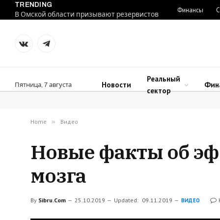
TRENDING
Финансы
С
В Омской области призывают резервистов
VKontakte
Telegram
Реальный
Новости
Фин
Пятница, 7 августа
сектор
Home
»
Видео
Новые факты об э
мозга
By
Sibru.Com
25.10.2019
Updated:
09.11.2019
ВИДЕО