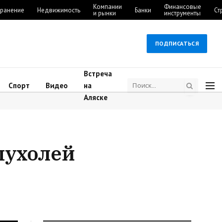
Компании
Финансовые
ранение
Недвижимость
Банки
Ст
и рынки
инструменты
ПОДПИСАТЬСЯ
Встреча
Спорт
Видео
на
Аляске
пухолей