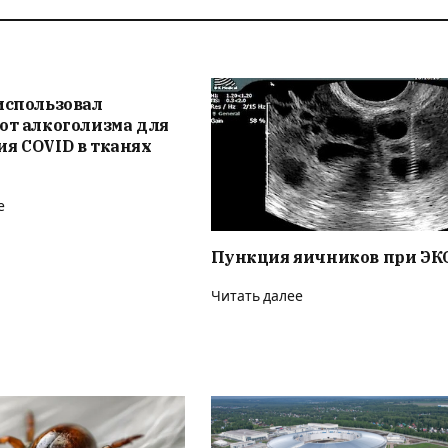
использовал
от алкоголизма для
я COVID в тканях
е
Пункция яичников при ЭК
Читать далее