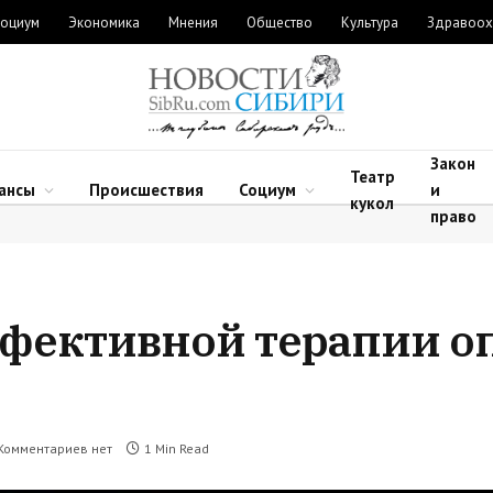
оциум
Экономика
Мнения
Общество
Культура
Здравоох
Закон
Театр
ансы
Происшествия
Социум
и
кукол
право
ффективной терапии о
Комментариев нет
1 Min Read