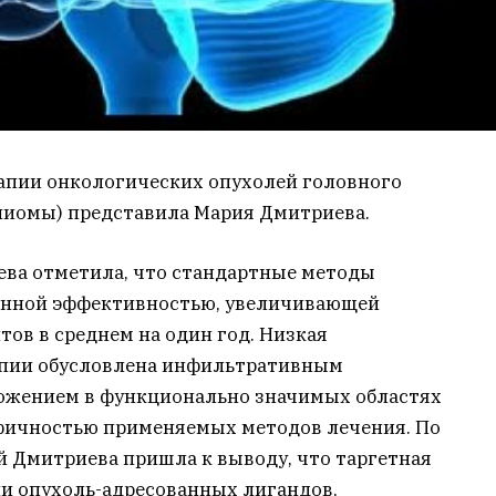
апии онкологических опухолей головного
лиомы) представила Мария Дмитриева.
ева отметила, что стандартные методы
енной эффективностью, увеличивающей
ов в среднем на один год. Низкая
пии обусловлена инфильтративным
ложением в функционально значимых областях
ифичностью применяемых методов лечения. По
 Дмитриева пришла к выводу, что таргетная
ии опухоль-адресованных лигандов,