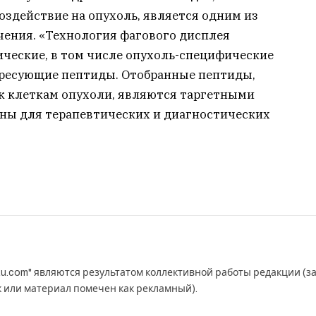
здействие на опухоль, является одним из
чения. «Технология фагового дисплея
ические, в том числе опухоль-специфические
дресующие пептиды. Отобранные пептиды,
к клеткам опухоли, являются таргетными
аны для терапевтических и диагностических
u.com" являются результатом коллективной работы редакции (з
к или материал помечен как рекламный).