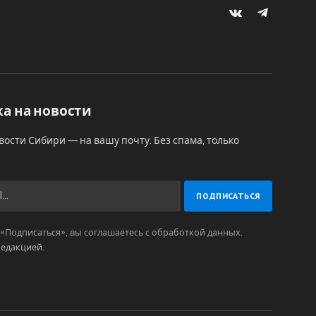
VKontakte
Telegram
а на новости
вости Сибири — на вашу почту. Без спама, только
Подписаться», вы соглашаетесь с обработкой данных.
редакцией
.