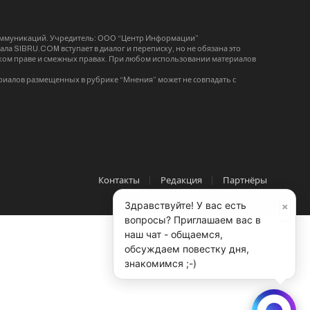
коммуникаций. Учредитель: ООО “Центр Информации”
ла SIBRU.COM вступает в диалог и переписку, но не обязана это
орском праве и смежных правах. При любом использовании материалов
риалов размещенных в рубрике “Мнения” может не совпадать с
Контакты
Редакция
Партнёры
×
Здравствуйте! У вас есть
вопросы? Приглашаем вас в
наш чат - общаемся,
обсуждаем повестку дня,
знакомимся ;-)