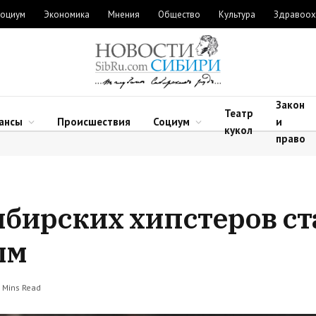
оциум
Экономика
Мнения
Общество
Культура
Здравоох
Закон
Театр
ансы
Происшествия
Социум
и
кукол
право
бирских хипстеров ст
ым
 Mins Read