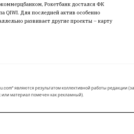
еркоммерцбанком, Рокетбанк достался ФК
па QIWI. Для последней актив особенно
аллельно развивает другие проекты – карту
u.com" являются результатом коллективной работы редакции (з
к или материал помечен как рекламный).