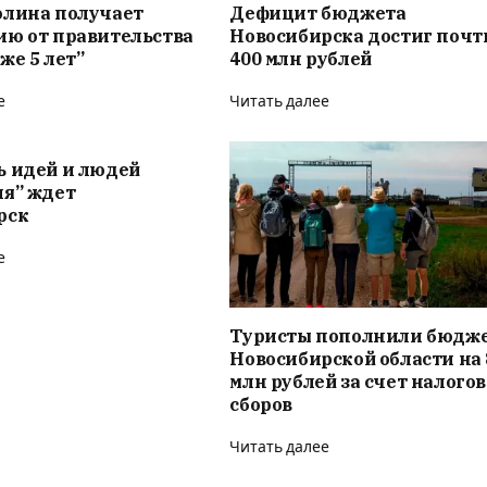
олина получает
Дефицит бюджета
ию от правительства
Новосибирска достиг почт
же 5 лет”
400 млн рублей
е
Читать далее
ь идей и людей
ия” ждет
рск
е
Туристы пополнили бюдж
Новосибирской области на 
млн рублей за счет налого
сборов
Читать далее