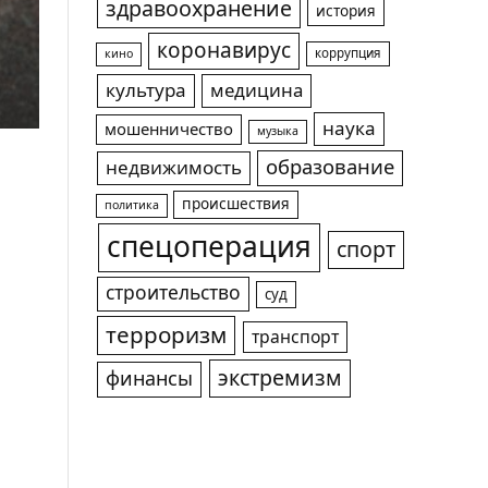
здравоохранение
история
коронавирус
коррупция
кино
культура
медицина
наука
мошенничество
музыка
образование
недвижимость
происшествия
политика
спецоперация
спорт
строительство
суд
терроризм
транспорт
экстремизм
финансы