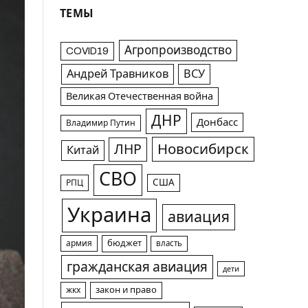
ТЕМЫ
Агропроизводство
COVID19
Андрей Травников
ВСУ
Великая Отечественная война
ДНР
Донбасс
Владимир Путин
Новосибирск
ЛНР
Китай
СВО
США
РПЦ
Украина
авиация
армия
бюджет
власть
гражданская авиация
дети
жкх
закон и право