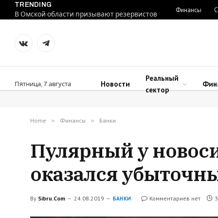
TRENDING
Финансы
С
В Омской области призывают резервистов
VKontakte
Telegram
Реальный
Новости
Фин
Пятница, 7 августа
сектор
Home
»
Финансы
»
Банки
Пулярный у новоси
оказался убыточн
By
Sibru.Com
24.08.2019
Комментариев нет
3
БАНКИ