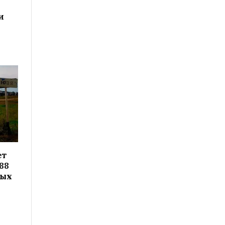
и
ет
88
вых