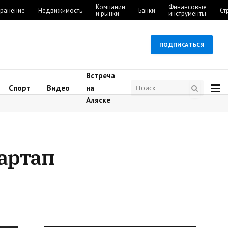
Компании
Финансовые
ранение
Недвижимость
Банки
Ст
и рынки
инструменты
ПОДПИСАТЬСЯ
Встреча
Спорт
Видео
на
Аляске
артап