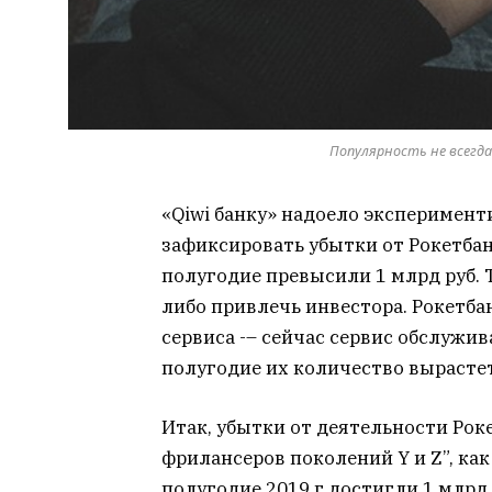
Популярность не всегда
«Qiwi банку» надоело эксперименти
зафиксировать убытки от Рокетбан
полугодие
превысили
1 млрд руб. 
либо привлечь инвестора. Рокетба
сервиса -– сейчас сервис обслужив
полугодие их количество вырастет
Итак, убытки от деятельности Рок
фрилансеров поколений Y и Z”, как
полугодие 2019 г достигли 1 млрд 