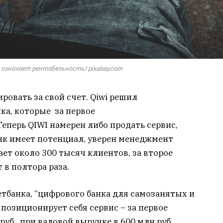
 означает рентабельность/ pixabay.com
ровать за свой счет. Qiwi решил
ка, которые за первое
Теперь QIWI намерен либо продать сервис,
нк имеет потенциал, уверен менеджмент
ает около 300 тысяч клиентов, за второе
 в полтора раза.
етбанка, “цифрового банка для самозанятых и
 позиционирует себя сервис – за первое
руб. при валовой выручке в 600 млн руб.