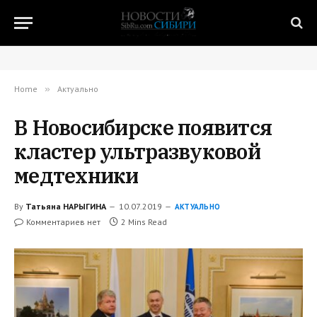
Home
»
Актуально
В Новосибирске появится
кластер ультразвуковой
медтехники
By
Татьяна НАРЫГИНА
10.07.2019
АКТУАЛЬНО
Комментариев нет
2 Mins Read