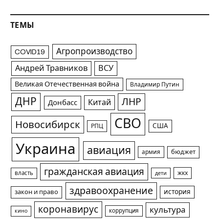
ТЕМЫ
Агропроизводство
COVID19
Андрей Травников
ВСУ
Великая Отечественная война
Владимир Путин
ДНР
ЛНР
Китай
Донбасс
СВО
Новосибирск
США
РПЦ
Украина
авиация
армия
бюджет
гражданская авиация
жкх
власть
дети
здравоохранение
история
закон и право
коронавирус
культура
коррупция
кино