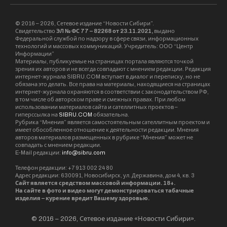
© 2016 – 2026, Сетевое издание “Новости Сибири”.
Свидетельство
ЭЛ № ФС 77 – 82268 от 23.11.2021,
выдано
Федеральной службой по надзору в сфере связи, информационных
технологий и массовых коммуникаций. Учредитель: ООО “Центр
Информации”
Материалы, публикуемые на страницах портала являются точкой
зрения их авторов и не всегда совпадают с мнением редакции. Редакция
интернет-журнала SIBRU.COM вступает в диалог и переписку, но не
обязана это делать. Все права на материалы, находящиеся на страницах
интернет-журнала охраняются в соответствии с законодательством РФ,
в том числе об авторском праве и смежных правах. При любом
использовании материалов сайта и сателлитных проектов –
гиперссылка на
SIBRU.COM
обязательна.
Рубрика “Мнения” является самостоятельным сателлитным проектом и
имеет обособленное отношение к деятельности редакции. Мнения
авторов материалов размещенных в рубрике “Мнения” может не
совпадать с мнением редакции.
E-Mail редакции:
info@sibru.com
Телефон редакции: +7 913 002 24 80
Адрес редакции: 630091, Новосибирск, ул. Державина, дом 4, кв. 3
Сайт является средством массовой информации. 18+.
На сайте в фото и видео могут демонстрироваться табачные
изделия – курение вредит Вашему здоровью.
© 2016 – 2026, Сетевое издание «Новости Сибири».