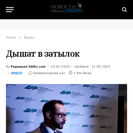
Home
»
Видео
Дышат в затылок
By
Редакция SibRu.com
13.01.2019
Updated:
12.03.2019
Комментариев нет
1 Min Read
ВИДЕО