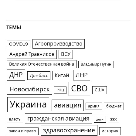
ТЕМЫ
Агропроизводство
COVID19
Андрей Травников
ВСУ
Великая Отечественная война
Владимир Путин
ДНР
ЛНР
Китай
Донбасс
СВО
Новосибирск
США
РПЦ
Украина
авиация
армия
бюджет
гражданская авиация
жкх
власть
дети
здравоохранение
история
закон и право