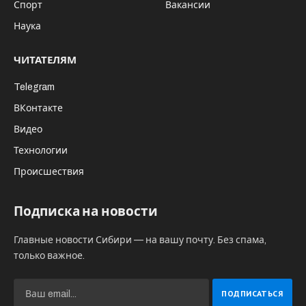
жилищное строительство в рамках
госпрограммы будет выделено
более 800 млн руб.
Власти региона направят дополнительные
средства на развитие жилищного
строительства. Деньги, всего более 40 млн руб,
будут направлены целевым образом на
создание инфраструктуры на площадках
комплексной жилой застройки — тех, где
жилье приобретается по аккредитованным
банками программам ипотеки и социального
найма. Будут построены новые объекты
соцкультбыта, плнируется проведение работ
на благоустройству.