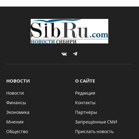
Садовый и соцкультбыт
By
Редакция SibRu.com
19.11.2018
Updated:
06.03.2019
Комментариев нет
1 Min Read
АКТУАЛЬНО
В Новосибирской области на