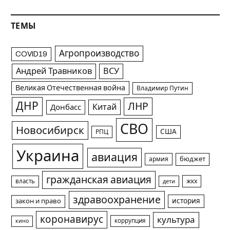
ТЕМЫ
Агропроизводство
COVID19
Андрей Травников
ВСУ
Великая Отечественная война
Владимир Путин
ДНР
ЛНР
Китай
Донбасс
СВО
Новосибирск
США
РПЦ
Украина
авиация
армия
бюджет
гражданская авиация
жкх
власть
дети
здравоохранение
история
закон и право
коронавирус
культура
коррупция
кино