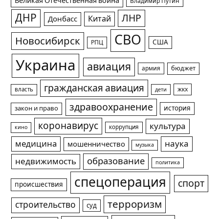
Великая Отечественная война
Владимир Путин
ДНР
ЛНР
Китай
Донбасс
СВО
Новосибирск
США
РПЦ
Украина
авиация
армия
бюджет
гражданская авиация
жкх
власть
дети
здравоохранение
история
закон и право
коронавирус
культура
коррупция
кино
медицина
наука
мошенничество
музыка
образование
недвижимость
политика
спецоперация
спорт
происшествия
терроризм
строительство
суд