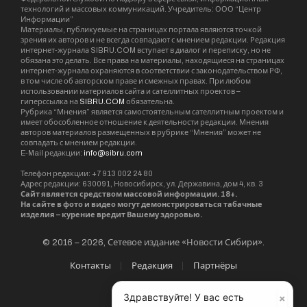
По данным Cbonds, сейчас в обращении 4
выпуска облигаций Новосибирской области на
сумму 22 млрд руб. Процентная ставка по
облигационным займам, которые сейчас
находятся в обращении, по данным Сbonds, от
7,85% — до 11,4%
Бюджет Новосибирской области на 2018 год
был сверстан с дефицитом в 2,2 млрд руб.
Министр финансов Новосибирской области
Виталий Голубенко, защищая бюджет в
Заксобрании, назвал дефицит «техническим»,
пояснив, что средства вернутся в бюджет
после новогодних каникул и будет учтены.
×
Здравствуйте! У вас есть