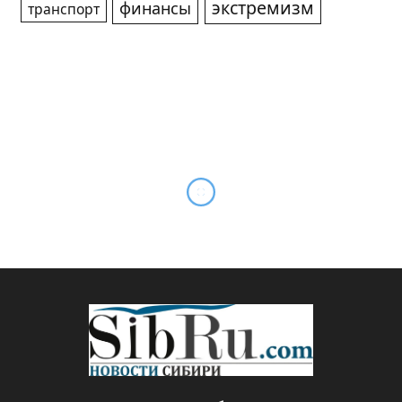
экстремизм
финансы
транспорт
Новосибирская область
выпустит облигации на 5
млрд руб
By
Редакция SibRu.com
01.10.2018
Updated:
03.03.2019
Комментариев нет
2 Mins Read
БАНКИ