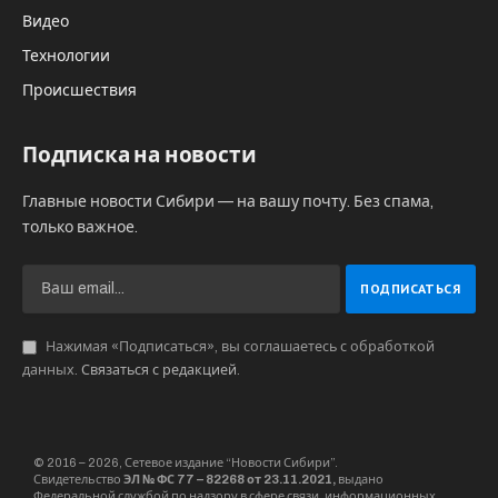
облигационного займа Новосибирской области
объемом 5 млрд руб. Использование механизма
гособлигаций для Новосибирской области
выгоднее, чем банковский кредит — ниже
стоимость денег. Как правило, в конце года
регионы ищут средства на выполнение
расходной части бюджета.
Приказ о выпуске эмиссии гособлигаций
Новосибирской области в размере 5 млрд руб
Андрей Травников подписал 28 сентября.
Размещение состоится на ММВБ-РТС,
организатор выпуска — ВТБ Капитал.
Облигации размещаются на 1 825 дней до 15
октября 2023 года. Всего двадцать купонных
периодов сроком на 91 — 96 дней.