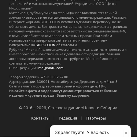
технологий и массовых коммуникаций. Учредитель: ООО “Центр
Информации”
Материалы, публикуемые на страницах портала являются точкой
зрения их авторов и не всегда совпадают с мнением редакции. Редакция
интернет-журнала SIBRU.COM вступает в диалог и переписку, но не
обязана это делать. Все права на материалы, находящиеся на страницах
интернет-журнала охраняются в соответствии с законодательством РФ,
в том числе об авторском праве и смежных правах. При любом
использовании материалов сайта и сателлитных проектов –
гиперссылка на
SIBRU.COM
обязательна.
Рубрика “Мнения” является самостоятельным сателлитным проектом и
имеет обособленное отношение к деятельности редакции. Мнения
авторов материалов размещенных в рубрике “Мнения” может не
совпадать с мнением редакции.
E-Mail редакции:
info@sibru.com
Телефон редакции: +7 913 002 24 80
Адрес редакции: 630091, Новосибирск, ул. Державина, дом 4, кв. 3
Сайт является средством массовой информации. 18+.
На сайте в фото и видео могут демонстрироваться табачные
изделия – курение вредит Вашему здоровью.
© 2016 – 2026, Сетевое издание «Новости Сибири».
Контакты
Редакция
Партнёры
×
Здравствуйте! У вас есть