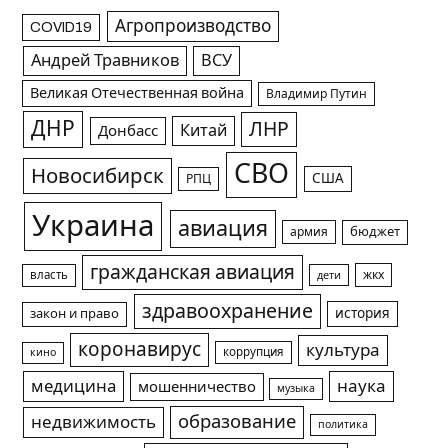
Агропроизводство
COVID19
Андрей Травников
ВСУ
Великая Отечественная война
Владимир Путин
ДНР
ЛНР
Китай
Донбасс
СВО
Новосибирск
США
РПЦ
Украина
авиация
армия
бюджет
гражданская авиация
жкх
власть
дети
здравоохранение
история
закон и право
коронавирус
культура
коррупция
кино
медицина
наука
мошенничество
музыка
образование
недвижимость
политика