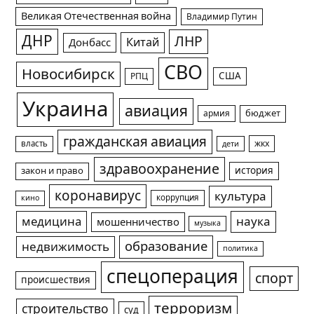
Великая Отечественная война
Владимир Путин
ДНР
ЛНР
Китай
Донбасс
СВО
Новосибирск
США
РПЦ
Украина
авиация
армия
бюджет
гражданская авиация
жкх
власть
дети
здравоохранение
история
закон и право
коронавирус
культура
коррупция
кино
медицина
наука
мошенничество
музыка
образование
недвижимость
политика
спецоперация
спорт
происшествия
терроризм
строительство
суд