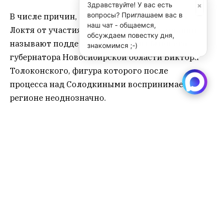
×
Здравствуйте! У вас есть
вопросы? Приглашаем вас в
В числе причин, которые привели к отказу
наш чат - общаемся,
Локтя от участия в избирательной кампании,
обсуждаем повестку дня,
называют поддержку со стороны бывшего
знакомимся ;-)
губернатора Новосибирской области Виктора
Толоконского, фигура которого после
процесса над Солодкиными воспринимается в
регионе неоднозначно.
Какие дивиденты получил Локоть после
отказа участвовать в выборах? Возможно,
теперь Кремль не отменит прямых выборов
мэра, как это произошло в Екатеринбурге, хотя
возможно, выставит от Единой России своего
кандидата.