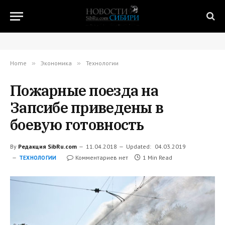
Home
»
Экономика
»
Технологии
Пожарные поезда на
Запсибе приведены в
боевую готовность
By
Редакция SibRu.com
11.04.2018
Updated:
04.03.2019
Комментариев нет
1 Min Read
ТЕХНОЛОГИИ