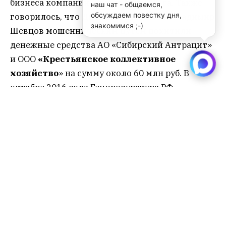
бизнеса компании – всего более 80 га. Также
наш чат - общаемся,
обсуждаем повестку дня,
говорилось, что Дмитрий Чувочин и Владимир
знакомимся ;-)
Шевцов мошенническим путем похитили
денежные средства АО «Сибирский Антрацит»
и ООО
«Крестьянское коллективное
хозяйство
» на сумму около 60 млн руб. В
октябре 2016 года Генпрокуратура РФ
сообщила, что искитимский депутат и
бизнесмен Владимир Шевцов пошел под суд по
обвинению в мошенничестве (ч. 4 ст. 159 УК
РФ).
Программа развития бизнеса “Сибирского
антрацита” предполагала увеличение угля к
2020 году вдвое. В ноябре прошлого года врио
губернатора Андрей Травников передал