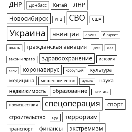
ДНР
ЛНР
Китай
Донбасс
СВО
Новосибирск
США
РПЦ
Украина
авиация
армия
бюджет
гражданская авиация
жкх
власть
дети
здравоохранение
история
закон и право
коронавирус
культура
коррупция
кино
медицина
наука
мошенничество
музыка
образование
недвижимость
политика
спецоперация
спорт
происшествия
терроризм
строительство
суд
экстремизм
финансы
транспорт