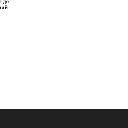
ы до
ний