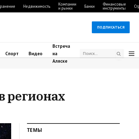
Компании
Финансовые
ранение
Недвижимость
Банки
Ст
и рынки
инструменты
ПОДПИСАТЬСЯ
Встреча
Спорт
Видео
на
Аляске
в регионах
ТЕМЫ