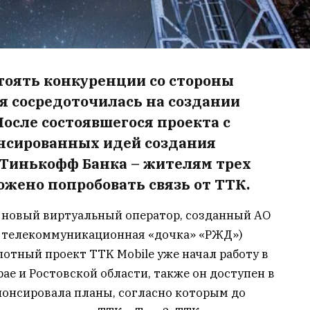
тоять конкуренции со стороны
я сосредоточилась на создании
осле состоявшегося проекта с
онсированных идей создания
и Тинькофф Банка – жителям трех
жено попробовать связь от ТТК.
я новый виртуальный оператор, созданный АО
, телекоммуникационная «дочка» «РЖД»)
лотный проект TTK Mobile уже начал работу в
ае и Ростовской области, также он доступен в
нонсировала планы, согласно которым до