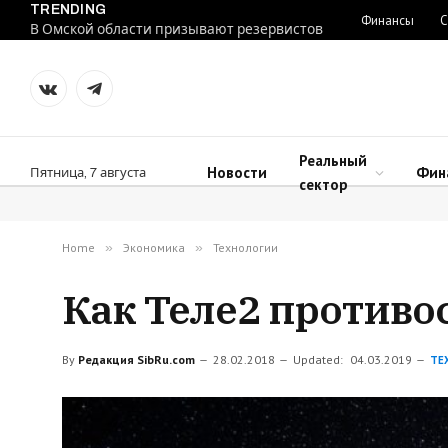
TRENDING
Финансы
С
В Омской области призывают резервистов
VKontakte
Telegram
Реальный
Новости
Фин
Пятница, 7 августа
сектор
Home
»
Экономика
»
Технологии
Как Теле2 противо
By
Редакция SibRu.com
28.02.2018
Updated:
04.03.2019
ТЕ