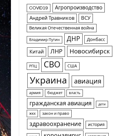
Агропроизводство
COVID19
Андрей Травников
ВСУ
Великая Отечественная война
ДНР
Донбасс
Владимир Путин
Новосибирск
ЛНР
Китай
СВО
США
РПЦ
Украина
авиация
армия
бюджет
власть
гражданская авиация
дети
жкх
закон и право
здравоохранение
история
коронавирус