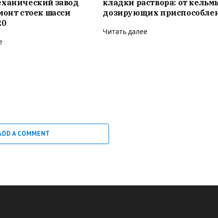
еханический завод
кладки раствора: от кельм
монт стоек шасси
дозирующих приспособле
20
Читать далее
е
ADD A COMMENT