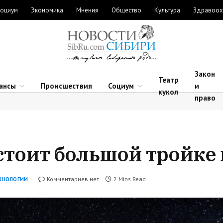
оциум
Экономика
Мнения
Общество
Культура
Здравоох
Закон
Театр
ансы
Происшествия
Социум
и
кукол
право
стоит большой тройке 
Комментариев нет
2 Mins Read
ХНОЛОГИИ