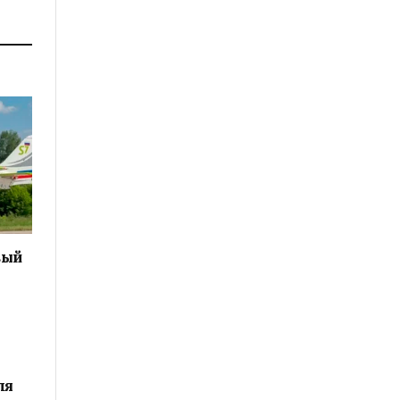
вый
ля