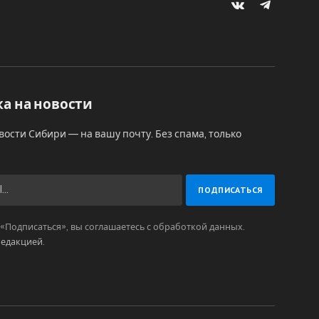
VKontakte
Telegram
а на новости
вости Сибири — на вашу почту. Без спама, только
Подписаться», вы соглашаетесь с обработкой данных.
редакцией
.