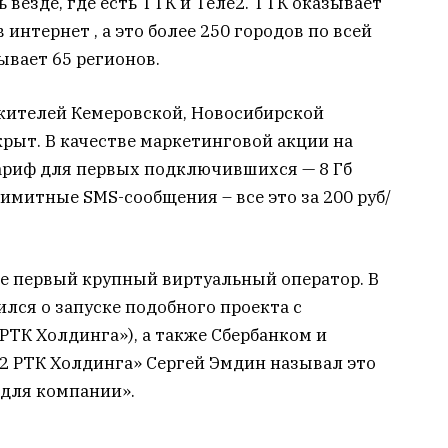
ь везде, где есть ТТК и Теле2. ТТК оказывает
интернет , а это более 250 городов по всей
тывает 65 регионов.
 жителей Кемеровской, Новосибирской
крыт. В качестве маркетинговой акции на
тариф для первых подключившихся — 8 Гб
имитные SMS-сообщения – все это за 200 руб/
не первый крупный виртуальный оператор. В
ился о запуске подобного проекта с
РТК Холдинга»), а также Сбербанком и
2 РТК Холдинга» Сергей Эмдин называл это
для компании».