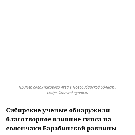
Пример солончакового луга в Новосибирской области
сhttp://kraeved.ngonb.ru
Сибирские ученые обнаружили
благотворное влияние гипса на
солончаки Барабинской равнины