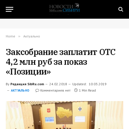
Home
»
Актуально
Заксобрание заплатит ОТС
4,2 млн руб за показ
«Позиции»
By
Редакция SibRu.com
24.02.2018
Updated:
10.03.2019
Комментариев нет
1 Min Read
АКТУАЛЬНО