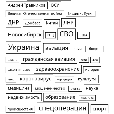
Андрей Травников
ВСУ
Великая Отечественная война
Владимир Путин
ДНР
ЛНР
Китай
Донбасс
СВО
Новосибирск
США
РПЦ
Украина
авиация
армия
бюджет
гражданская авиация
жкх
власть
дети
здравоохранение
история
закон и право
коронавирус
культура
коррупция
кино
медицина
наука
мошенничество
музыка
образование
недвижимость
политика
спецоперация
спорт
происшествия