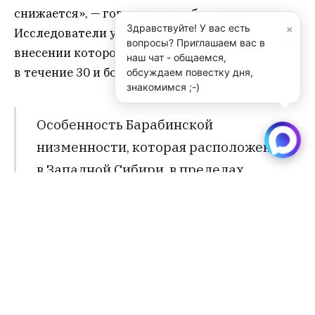
снижается», — говорится в работе.
×
Здравствуйте! У вас есть
Исследователи установили норму, при
вопросы? Приглашаем вас в
внесении которой процесс будет продолжаться
наш чат - общаемся,
в течение 30 и более лет.
обсуждаем повестку дня,
знакомимся ;-)
Особенность Барабинской
низменности, которая расположена
в Западной Сибири, в пределах
Новосибирской и Омской областей
— солончаки, горько-солёные озера,
сфагновые болота и солончаковые
луга. Особенно много солончаков на
юго-западе.