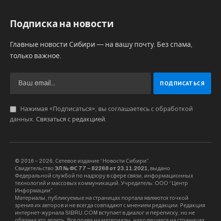
Проблему отметили и множество менее
известных пользователей. «Экран остается
черным и погрузка роликов даже не
начинается, часть каналов вовсе не работает»,
— так описал проблему Александр Эльмусов.
Пользователи считают, что причина
неполадок — в судебных разбирательствах
Олега Дерипаски, в частности, связанных с
Анастасией Вашукевич (она же называет себя
Настя Рыбка). По иску Дерипаски Усть-
Лабинский районный суд Краснодарского края
внес в число сайтов с запрещенной
информацией 14 постов в Instagram и семь
роликов на YouTube с кадрами и видео
совместного отдыха Дерипаски и Насти Рыбки