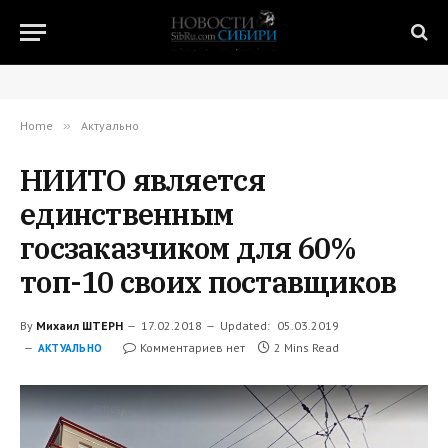
Home
»
Актуально
НИИТО является
единственным
госзаказчиком для 60%
топ-10 своих поставщиков
By
Михаил ШТЕРН
17.02.2018
Updated:
05.03.2019
Комментариев нет
2 Mins Read
АКТУАЛЬНО