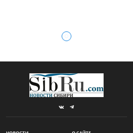
«Ребята из спецслужб что-
то тестируют, видимо»
By
Редакция SibRu.com
17.02.2018
Updated:
04.03.2019
Комментариев нет
1 Min Read
ТЕХНОЛОГИИ