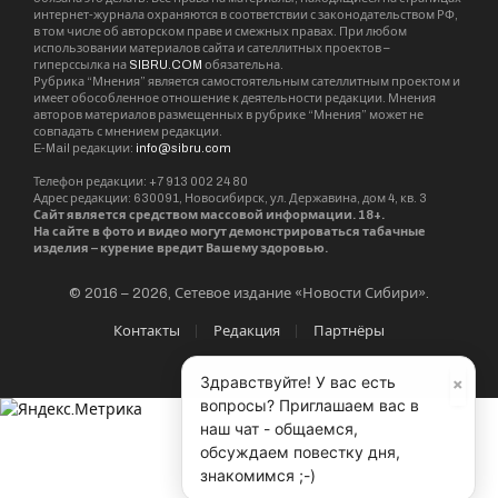
на яхте бизнесмена в Норвегии. Впрочем, эта
версия – не единственная. Новосибирские
пользователи сети Facebook высказываются
прямее. Так, Александр Эльмусов полагает, что
«Ребята из спецслужб что-то тестируют,
видимо».
От YouTube и Instagram каких-либо
разъяснений не поступало.
Редакция SibRu.com
×
Здравствуйте! У вас есть
вопросы? Приглашаем вас в
Материалы, публикуемые за авторством "Редакция
наш чат - общаемся,
обсуждаем повестку дня,
SibRu.com" являются результатом коллективной работы
знакомимся ;-)
редакции (за исключением случаев, если указана ссылка