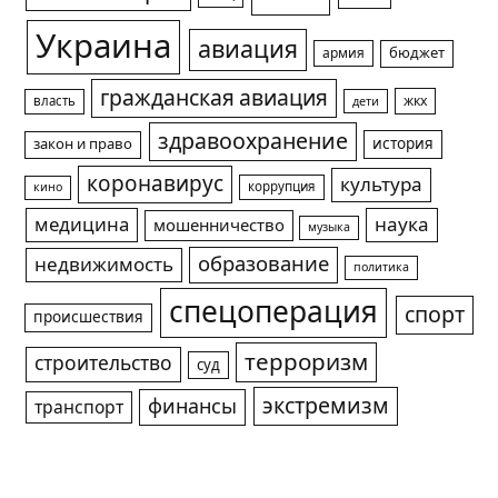
Украина
авиация
армия
бюджет
гражданская авиация
жкх
власть
дети
здравоохранение
история
закон и право
коронавирус
культура
коррупция
кино
медицина
наука
мошенничество
музыка
образование
недвижимость
политика
спецоперация
спорт
происшествия
терроризм
строительство
суд
экстремизм
финансы
транспорт