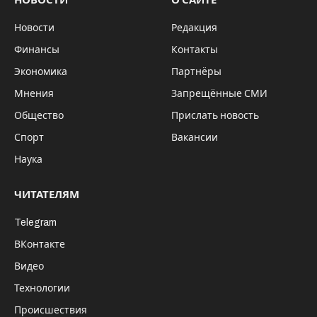
Начиная с 15 февраля пользователи
видеохостинга YouTube и сервиса
Инстаграмм стали сообщать о
перебоях в работе. О возникших
проблемах рассказал видеоблоггер
Александр Шарий, причем его
сообщение на видеохостинге спустя
некоторое время также стало
недоступно.