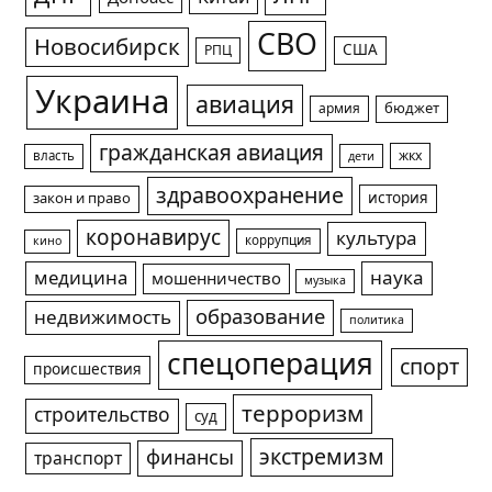
СВО
Новосибирск
США
РПЦ
Украина
авиация
армия
бюджет
гражданская авиация
жкх
власть
дети
здравоохранение
история
закон и право
коронавирус
культура
коррупция
кино
медицина
наука
мошенничество
музыка
образование
недвижимость
политика
спецоперация
спорт
происшествия
терроризм
строительство
суд
экстремизм
финансы
транспорт