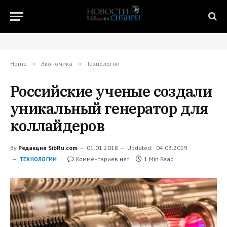
Home
»
Экономика
»
Технологии
Российские ученые создали
уникальный генератор для
коллайдеров
By
Редакция SibRu.com
01.01.2018
Updated:
04.03.2019
Комментариев нет
1 Min Read
ТЕХНОЛОГИИ