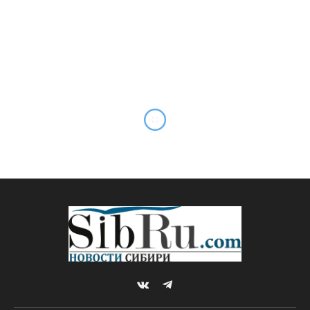
В Новосибирске
представили
инновационный светофор
By
Редакция SibRu.com
22.12.2017
Updated:
10.03.2019
Комментариев нет
1 Min Read
АКТУАЛЬНО