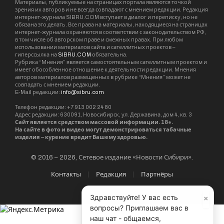
ситуацию. К примеру, при образовании заторов
на перекрестках, с помощью нового светофора
можно будет запрещать, например, поворот
налево.
Еще одной особенностью светофора является
возможность изменения символов в его
секциях. Оптическое устройство может
показывать как обычные стрелки или цифры,
так и пиктограммы – смайлы. По расчетам
СМЭУ, в 2018 году предприятие оформит
сертификат на разработку, после чего первые
«улыбающиеся» светофоры будут установлены
на дорогах Новосибирской области.
×
Здравствуйте! У вас есть
вопросы? Приглашаем вас в
наш чат - общаемся,