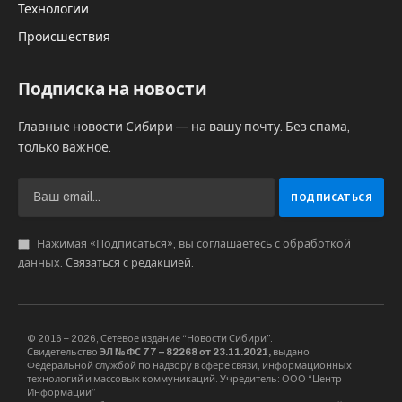
до смайлов.
Как рассказали корреспонденту Sibru.Com в
пресс-службе правительства Новосибирской
области, тестовая версия светофора,
снабженного GPRS-модулем, была разработана
в подведомственном Минтрансу региона
Специализированном монтажно-
эксплуатационном учреждении (СМЭУ).
Светофор светодиодный, может работать при
любых температурных показателях, вплоть до
пятидесятиградусного мороза. По заданию
дорожного контролера он может менять тип с
пешеходного на дорожный и оперативно
реагировать на сложившуюся дорожную