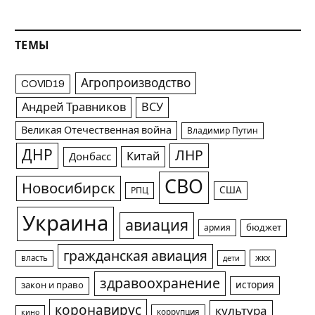
ТЕМЫ
Агропроизводство
COVID19
Андрей Травников
ВСУ
Великая Отечественная война
Владимир Путин
ДНР
ЛНР
Китай
Донбасс
СВО
Новосибирск
США
РПЦ
Украина
авиация
армия
бюджет
гражданская авиация
жкх
власть
дети
здравоохранение
история
закон и право
коронавирус
культура
коррупция
кино