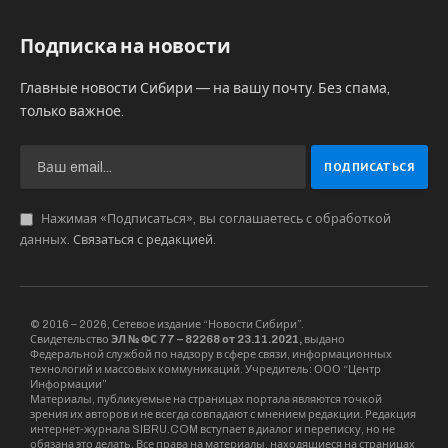
Подписка на новости
Главные новости Сибири — на вашу почту. Без спама,
только важное.
Нажимая «Подписаться», вы соглашаетесь с обработкой
данных.
Связаться с редакцией
.
© 2016 – 2026, Сетевое издание “Новости Сибири”.
Свидетельство
ЭЛ № ФС 77 – 82268 от 23.11.2021,
выдано
Федеральной службой по надзору в сфере связи, информационных
технологий и массовых коммуникаций. Учредитель: ООО “Центр
Информации”
Материалы, публикуемые на страницах портала являются точкой
зрения их авторов и не всегда совпадают с мнением редакции. Редакция
интернет-журнала SIBRU.COM вступает в диалог и переписку, но не
обязана это делать. Все права на материалы, находящиеся на страницах