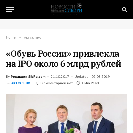
Home
»
Актуально
«Обувь России» привлекла
на IPO около 6 млрд рублей
By
Редакция SibRu.com
21.10.2017
Updated:
09.03.2019
Комментариев нет
1 Min Read
АКТУАЛЬНО