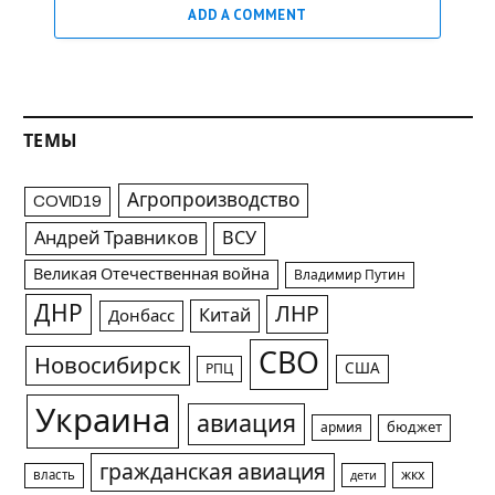
ADD A COMMENT
ТЕМЫ
Агропроизводство
COVID19
Андрей Травников
ВСУ
Великая Отечественная война
Владимир Путин
ДНР
ЛНР
Китай
Донбасс
СВО
Новосибирск
США
РПЦ
Украина
авиация
армия
бюджет
гражданская авиация
жкх
власть
дети