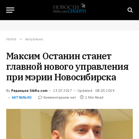
Home
»
Актуально
Максим Останин станет
главной нового управления
при мэрии Новосибирска
By
Редакция SibRu.com
23.07.2017
Updated:
08.03.2019
Комментариев нет
1 Min Read
АКТУАЛЬНО