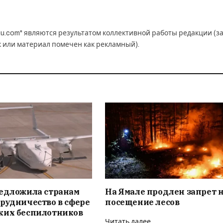
u.com" являются результатом коллективной работы редакции (з
к или материал помечен как рекламный).
редложила странам
На Ямале продлен запрет 
рудничество в сфере
посещение лесов
ких беспилотников
Читать далее