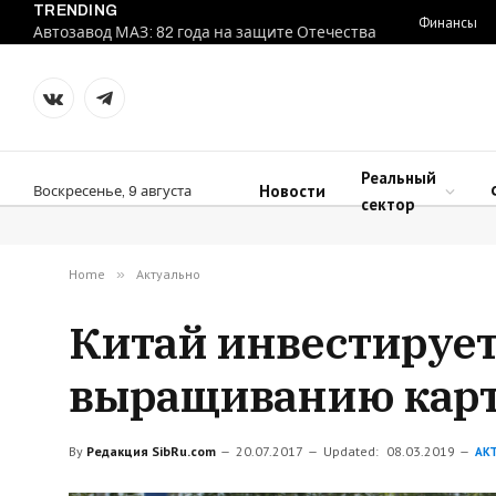
TRENDING
Финансы
Автозавод МАЗ: 82 года на защите Отечества
VKontakte
Telegram
Реальный
Новости
Воскресенье, 9 августа
сектор
Home
»
Актуально
Китай инвестирует 
выращиванию карт
By
Редакция SibRu.com
20.07.2017
Updated:
08.03.2019
АК