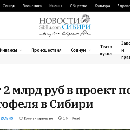
Социум
Экономика
Мнения
Общество
Культура
Здрав
Зак
Театр
Финансы
Происшествия
Социум
и
кукол
пра
2 млрд руб в проект п
офеля в Сибири
Комментариев нет
1 Min Read
ТУАЛЬНО