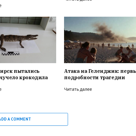
е
бирск пытались
Атака на Геленджик: перв
 чучело крокодила
подробности трагедии
е
Читать далее
ADD A COMMENT