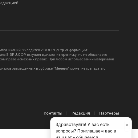
редакцией
.
коммуникаций. Учредитель: ООО “Центр Информации”
ла SIBRU.COM вступает в диалог и переписку, но не обязана это
орском праве и смежных правах. При любом использовании материалов
риалов размещенных в рубрике “Мнения” может не совпадать с
Контакты
Редакция
Партнёры
×
Здравствуйте! У вас есть
вопросы? Приглашаем вас в
наш чат - общаемся,