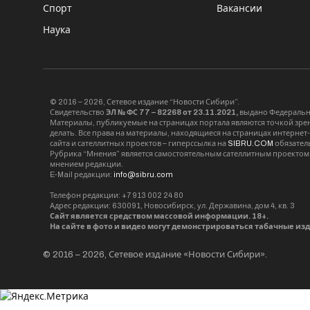
Спорт
Вакансии
Наука
© 2016 – 2026, Сетевое издание “Новости Сибири”.
Свидетельство
ЭЛ № ФС 77 – 82268 от 23.11.2021,
выдано Федерально
Материалы, публикуемые на страницах портала являются точкой зрени
делать. Все права на материалы, находящиеся на страницах интернет
сайта и сателлитных проектов – гиперссылка на
SIBRU.COM
обязател
Рубрика “Мнения” является самостоятельным сателлитным проектом 
мнением редакции.
E-Mail редакции:
info@sibru.com
Телефон редакции: +7 913 002 24 80
Адрес редакции: 630091, Новосибирск, ул. Державина, дом 4, кв. 3
Сайт является средством массовой информации. 18+.
На сайте в фото и видео могут демонстрироваться табачные из
© 2016 – 2026, Сетевое издание «Новости Сибири».