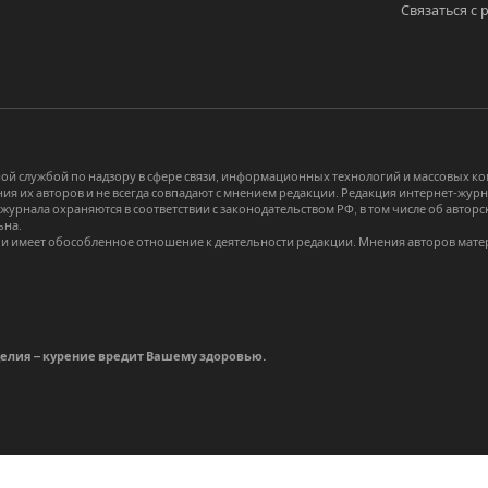
Связаться с 
й службой по надзору в сфере связи, информационных технологий и массовых 
я их авторов и не всегда совпадают с мнением редакции. Редакция интернет-журна
-журнала охраняются в соответствии с законодательством РФ, в том числе об авт
ьна.
и имеет обособленное отношение к деятельности редакции. Мнения авторов мате
делия – курение вредит Вашему здоровью.