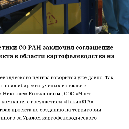
етики СО РАН заключил соглашение
екта в области картофелеводства на
водческого центра говорится уже давно. Так,
я новосибирских ученых во главе с
м Николаем Колчановым , ООО «Мост
– компания с госучастием «ПекинКРА»
трах проекта по созданию на территории
упного за Уралом картофелеводческого