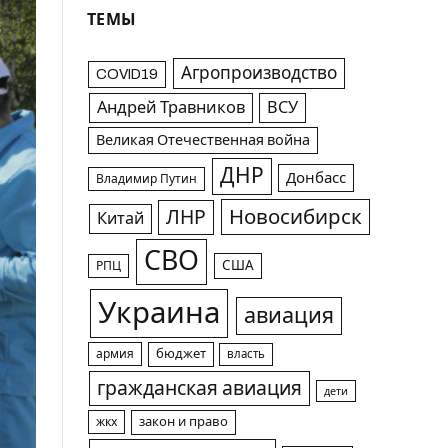
ТЕМЫ
Агропроизводство
COVID19
Андрей Травников
ВСУ
Великая Отечественная война
ДНР
Донбасс
Владимир Путин
Новосибирск
ЛНР
Китай
СВО
США
РПЦ
Украина
авиация
армия
бюджет
власть
гражданская авиация
дети
жкх
закон и право