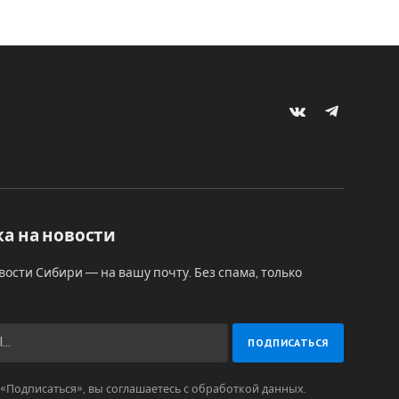
VKontakte
Telegram
а на новости
вости Сибири — на вашу почту. Без спама, только
Подписаться», вы соглашаетесь с обработкой данных.