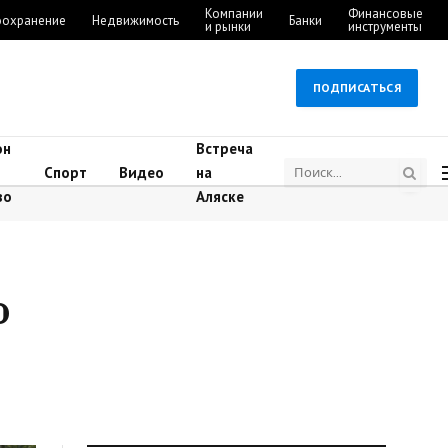
Компании
Финансовые
оохранение
Недвижимость
Банки
и рынки
инструменты
ПОДПИСАТЬСЯ
он
Встреча
Спорт
Видео
на
во
Аляске
о