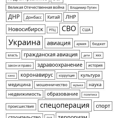
Великая Отечественная война
Владимир Путин
ДНР
ЛНР
Китай
Донбасс
СВО
Новосибирск
США
РПЦ
Украина
авиация
армия
бюджет
гражданская авиация
жкх
власть
дети
здравоохранение
история
закон и право
коронавирус
культура
коррупция
кино
медицина
наука
мошенничество
музыка
образование
недвижимость
политика
спецоперация
спорт
происшествия
терроризм
строительство
суд