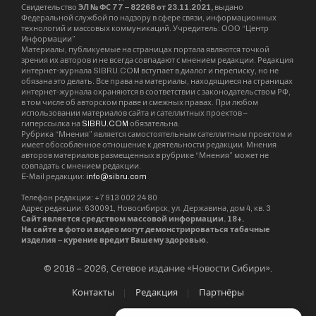
Свидетельство
ЭЛ № ФС 77 – 82268 от 23.11.2021,
выдано
Федеральной службой по надзору в сфере связи, информационных
технологий и массовых коммуникаций. Учредитель: ООО “Центр
Информации”
Материалы, публикуемые на страницах портала являются точкой
зрения их авторов и не всегда совпадают с мнением редакции. Редакция
интернет-журнала SIBRU.COM вступает в диалог и переписку, но не
обязана это делать. Все права на материалы, находящиеся на страницах
интернет-журнала охраняются в соответствии с законодательством РФ,
в том числе об авторском праве и смежных правах. При любом
использовании материалов сайта и сателлитных проектов –
гиперссылка на
SIBRU.COM
обязательна.
Рубрика “Мнения” является самостоятельным сателлитным проектом и
имеет обособленное отношение к деятельности редакции. Мнения
авторов материалов размещенных в рубрике “Мнения” может не
совпадать с мнением редакции.
E-Mail редакции:
info@sibru.com
Телефон редакции: +7 913 002 24 80
Адрес редакции: 630091, Новосибирск, ул. Державина, дом 4, кв. 3
Сайт является средством массовой информации. 18+.
На сайте в фото и видео могут демонстрироваться табачные
изделия – курение вредит Вашему здоровью.
© 2016 – 2026, Сетевое издание «Новости Сибири».
Контакты
Редакция
Партнёры