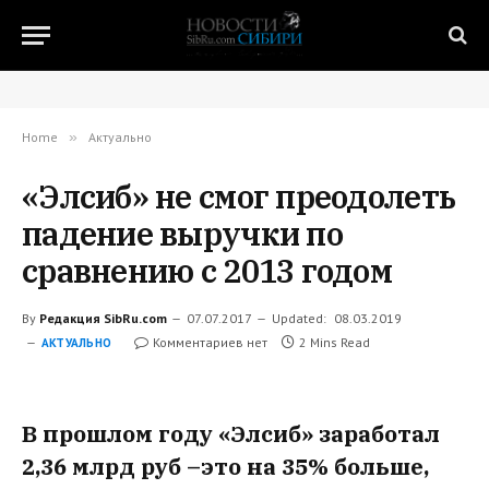
Home
»
Актуально
«Элсиб» не смог преодолеть
падение выручки по
сравнению с 2013 годом
By
Редакция SibRu.com
07.07.2017
Updated:
08.03.2019
Комментариев нет
2 Mins Read
АКТУАЛЬНО
В прошлом году «Элсиб» заработал
2,36 млрд руб –это на 35% больше,