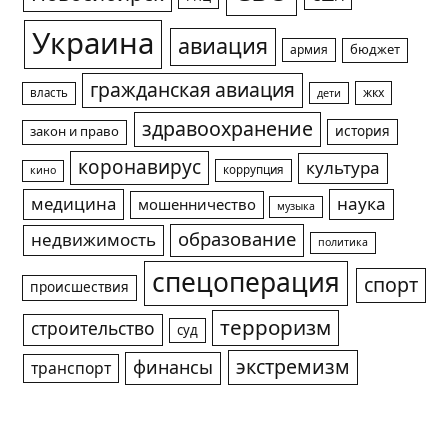
Украина
авиация
армия
бюджет
гражданская авиация
жкх
власть
дети
здравоохранение
история
закон и право
коронавирус
культура
коррупция
кино
медицина
наука
мошенничество
музыка
образование
недвижимость
политика
спецоперация
спорт
происшествия
терроризм
строительство
суд
экстремизм
финансы
транспорт