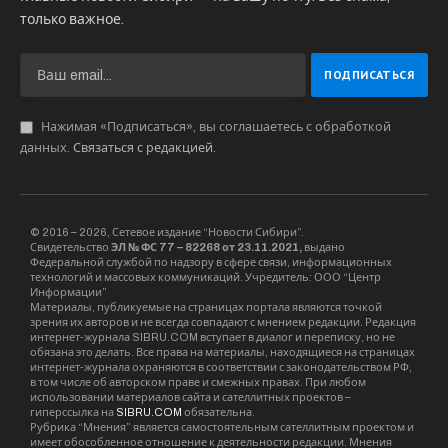
только важное.
Нажимая «Подписаться», вы соглашаетесь с обработкой
данных.
Связаться с редакцией
.
© 2016 – 2026, Сетевое издание “Новости Сибири”.
Свидетельство
ЭЛ № ФС 77 – 82268 от 23.11.2021,
выдано
Федеральной службой по надзору в сфере связи, информационных
технологий и массовых коммуникаций. Учредитель: ООО “Центр
Информации”
Материалы, публикуемые на страницах портала являются точкой
зрения их авторов и не всегда совпадают с мнением редакции. Редакция
интернет-журнала SIBRU.COM вступает в диалог и переписку, но не
обязана это делать. Все права на материалы, находящиеся на страницах
интернет-журнала охраняются в соответствии с законодательством РФ,
в том числе об авторском праве и смежных правах. При любом
использовании материалов сайта и сателлитных проектов –
гиперссылка на
SIBRU.COM
обязательна.
Рубрика “Мнения” является самостоятельным сателлитным проектом и
имеет обособленное отношение к деятельности редакции. Мнения