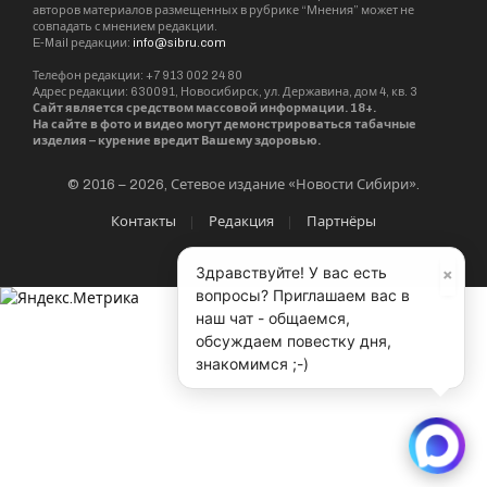
авторов материалов размещенных в рубрике “Мнения” может не
совпадать с мнением редакции.
E-Mail редакции:
info@sibru.com
Телефон редакции: +7 913 002 24 80
Адрес редакции: 630091, Новосибирск, ул. Державина, дом 4, кв. 3
Сайт является средством массовой информации. 18+.
На сайте в фото и видео могут демонстрироваться табачные
изделия – курение вредит Вашему здоровью.
© 2016 – 2026, Сетевое издание «Новости Сибири».
Контакты
Редакция
Партнёры
×
Здравствуйте! У вас есть
вопросы? Приглашаем вас в
наш чат - общаемся,
обсуждаем повестку дня,
знакомимся ;-)