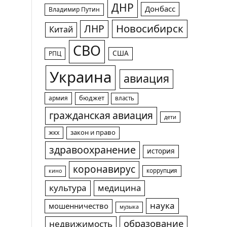
ДНР
Донбасс
Владимир Путин
Новосибирск
ЛНР
Китай
СВО
США
РПЦ
Украина
авиация
армия
бюджет
власть
гражданская авиация
дети
жкх
закон и право
здравоохранение
история
коронавирус
коррупция
кино
культура
медицина
наука
мошенничество
музыка
образование
недвижимость