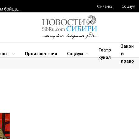
Финансы
Социум
Новосибирские нейрохирурги восстановили функции рук двум бойцам после минно-взрывных травм
Закон
Театр
ансы
Происшествия
Социум
и
кукол
право