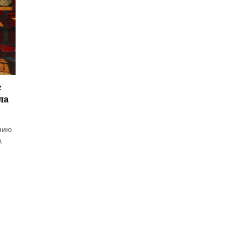
с
ла
нию
,