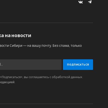
VKontakte
Telegram
а на новости
вости Сибири — на вашу почту. Без спама, только
Подписаться», вы соглашаетесь с обработкой данных.
редакцией
.