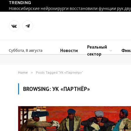
TRENDING
VKontakte
Telegram
Реальный
Новости
Фин
Суббота, 8 августа
сектор
Home
»
Posts Tagged "УК «Партнёр»"
BROWSING:
УК «ПАРТНЁР»