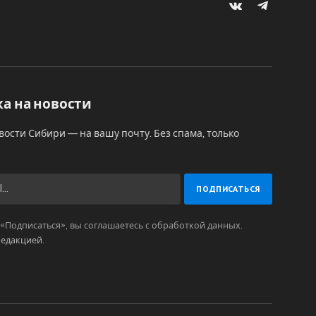
VKontakte
Telegram
а на новости
вости Сибири — на вашу почту. Без спама, только
Подписаться», вы соглашаетесь с обработкой данных.
редакцией
.