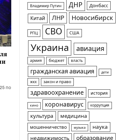
ДНР
Донбасс
Владимир Путин
Новосибирск
ЛНР
Китай
СВО
США
РПЦ
Украина
авиация
для
ии
армия
бюджет
власть
гражданская авиация
дети
жкх
закон и право
25 по
здравоохранение
история
коронавирус
коррупция
кино
культура
медицина
наука
мошенничество
музыка
образование
недвижимость