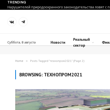
TRENDING
VKontakte
Telegram
Реальный
Новости
Фин
Суббота, 8 августа
сектор
Home
»
Posts Tagged "технопром2021" (Page 2)
BROWSING:
ТЕХНОПРОМ2021