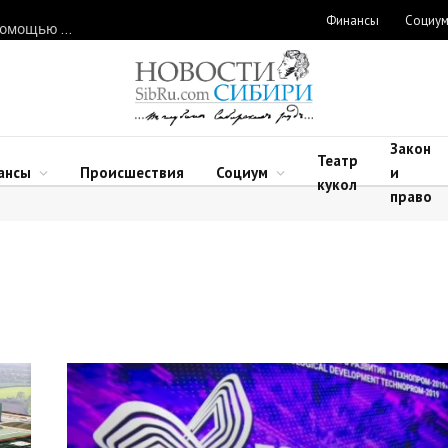
Финансы
Социу
Нарушителей природоохранного законодательства ловят с помощью дронов в Новосибирской области
Закон
Театр
ансы
Происшествия
Социум
и
кукол
право