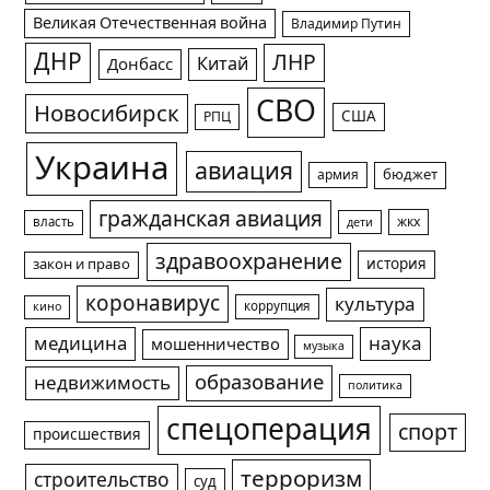
Великая Отечественная война
Владимир Путин
ДНР
ЛНР
Китай
Донбасс
СВО
Новосибирск
США
РПЦ
Украина
авиация
армия
бюджет
гражданская авиация
жкх
власть
дети
здравоохранение
история
закон и право
коронавирус
культура
коррупция
кино
медицина
наука
мошенничество
музыка
образование
недвижимость
политика
спецоперация
спорт
происшествия
терроризм
строительство
суд