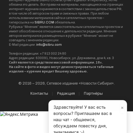
интернет-журнала SIBRU.COM вступает в диалог и переписку, но не
обязана это делать. Все права на материалы, находящиеся на страницах
интернет-журнала охраняются в соответствии с законодательством РФ,
в том числе об авторском праве и смежных правах. При любом
использовании материалов сайта и сателлитных проектов –
гиперссылка на
SIBRU.COM
обязательна.
Рубрика “Мнения” является самостоятельным сателлитным проектом и
имеет обособленное отношение к деятельности редакции. Мнения
авторов материалов размещенных в рубрике “Мнения” может не
совпадать с мнением редакции.
E-Mail редакции:
info@sibru.com
Телефон редакции: +7 913 002 24 80
Адрес редакции: 630091, Новосибирск, ул. Державина, дом 4, кв. 3
Сайт является средством массовой информации. 18+.
На сайте в фото и видео могут демонстрироваться табачные
изделия – курение вредит Вашему здоровью.
© 2016 – 2026, Сетевое издание «Новости Сибири».
Контакты
Редакция
Партнёры
×
Здравствуйте! У вас есть
вопросы? Приглашаем вас в
наш чат - общаемся,
обсуждаем повестку дня,
знакомимся ;-)