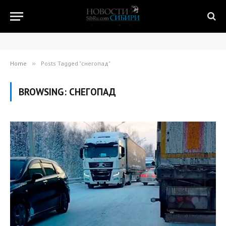
Home
»
Posts Tagged "снегопад"
BROWSING:
СНЕГОПАД