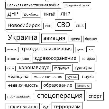
Великая Отечественная война
Владимир Путин
ДНР
ЛНР
Китай
Донбасс
СВО
Новосибирск
США
РПЦ
Украина
авиация
армия
бюджет
гражданская авиация
жкх
власть
дети
здравоохранение
история
закон и право
коронавирус
культура
коррупция
кино
медицина
наука
мошенничество
музыка
образование
недвижимость
политика
спецоперация
спорт
происшествия
терроризм
строительство
суд