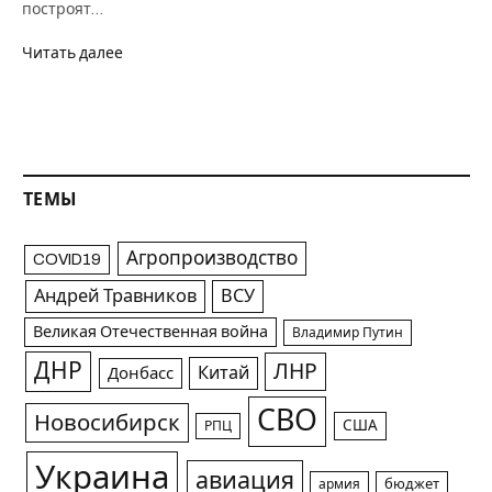
построят…
Читать далее
ТЕМЫ
Агропроизводство
COVID19
Андрей Травников
ВСУ
Великая Отечественная война
Владимир Путин
ДНР
ЛНР
Китай
Донбасс
СВО
Новосибирск
США
РПЦ
Украина
авиация
армия
бюджет