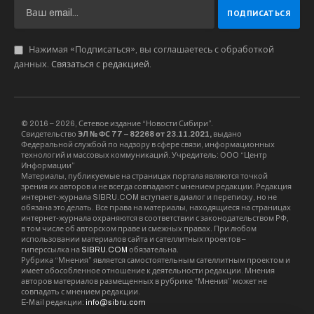
Нажимая «Подписаться», вы соглашаетесь с обработкой
данных.
Связаться с редакцией
.
© 2016 – 2026, Сетевое издание “Новости Сибири”.
Свидетельство
ЭЛ № ФС 77 – 82268 от 23.11.2021,
выдано
Федеральной службой по надзору в сфере связи, информационных
технологий и массовых коммуникаций. Учредитель: ООО “Центр
Информации”
Материалы, публикуемые на страницах портала являются точкой
зрения их авторов и не всегда совпадают с мнением редакции. Редакция
интернет-журнала SIBRU.COM вступает в диалог и переписку, но не
обязана это делать. Все права на материалы, находящиеся на страницах
интернет-журнала охраняются в соответствии с законодательством РФ,
в том числе об авторском праве и смежных правах. При любом
использовании материалов сайта и сателлитных проектов –
гиперссылка на
SIBRU.COM
обязательна.
Рубрика “Мнения” является самостоятельным сателлитным проектом и
имеет обособленное отношение к деятельности редакции. Мнения
авторов материалов размещенных в рубрике “Мнения” может не
совпадать с мнением редакции.
E-Mail редакции:
info@sibru.com