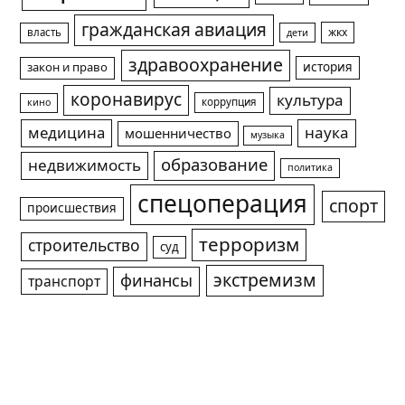
гражданская авиация
жкх
власть
дети
здравоохранение
история
закон и право
коронавирус
культура
коррупция
кино
медицина
наука
мошенничество
музыка
образование
недвижимость
политика
спецоперация
спорт
происшествия
терроризм
строительство
суд
экстремизм
финансы
транспорт