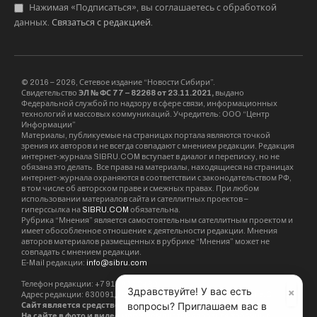
Нажимая «Подписаться», вы соглашаетесь с обработкой
данных.
Связаться с редакцией
.
© 2016 – 2026, Сетевое издание “Новости Сибири”.
Свидетельство
ЭЛ № ФС 77 – 82268 от 23.11.2021,
выдано
Федеральной службой по надзору в сфере связи, информационных
технологий и массовых коммуникаций. Учредитель: ООО “Центр
Информации”
Материалы, публикуемые на страницах портала являются точкой
зрения их авторов и не всегда совпадают с мнением редакции. Редакция
интернет-журнала SIBRU.COM вступает в диалог и переписку, но не
обязана это делать. Все права на материалы, находящиеся на страницах
интернет-журнала охраняются в соответствии с законодательством РФ,
в том числе об авторском праве и смежных правах. При любом
использовании материалов сайта и сателлитных проектов –
гиперссылка на
SIBRU.COM
обязательна.
Рубрика “Мнения” является самостоятельным сателлитным проектом и
имеет обособленное отношение к деятельности редакции. Мнения
авторов материалов размещенных в рубрике “Мнения” может не
совпадать с мнением редакции.
E-Mail редакции:
info@sibru.com
Телефон редакции: +7 913 002 24 80
×
Здравствуйте! У вас есть
Адрес редакции: 630091, Новосибирск, ул. Державина, дом 4, кв. 3
вопросы? Приглашаем вас в
Сайт является средством массовой информации. 18+.
На сайте в фото и видео могут демонстрироваться табачные