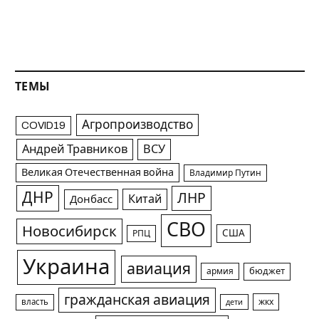
ТЕМЫ
Агропроизводство
COVID19
Андрей Травников
ВСУ
Великая Отечественная война
Владимир Путин
ДНР
ЛНР
Китай
Донбасс
СВО
Новосибирск
США
РПЦ
Украина
авиация
армия
бюджет
гражданская авиация
жкх
власть
дети