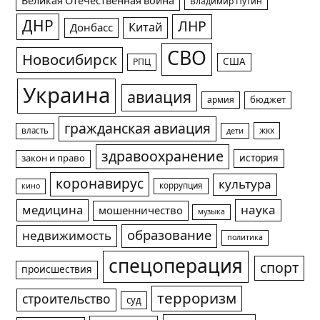
Великая Отечественная война
Владимир Путин
ДНР
ЛНР
Китай
Донбасс
СВО
Новосибирск
США
РПЦ
Украина
авиация
армия
бюджет
гражданская авиация
жкх
власть
дети
здравоохранение
история
закон и право
коронавирус
культура
коррупция
кино
медицина
наука
мошенничество
музыка
образование
недвижимость
политика
спецоперация
спорт
происшествия
терроризм
строительство
суд