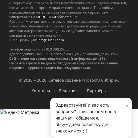
интернет-журнала охраняются в соответствии с законодательством РФ,
в том числе об авторском праве и смежных правах. При любом
использовании материалов сайта и сателлитных проектов –
гиперссылка на
SIBRU.COM
обязательна.
Рубрика “Мнения” является самостоятельным сателлитным проектом и
имеет обособленное отношение к деятельности редакции. Мнения
авторов материалов размещенных в рубрике “Мнения” может не
совпадать с мнением редакции.
E-Mail редакции:
info@sibru.com
Телефон редакции: +7 913 002 24 80
Адрес редакции: 630091, Новосибирск, ул. Державина, дом 4, кв. 3
Сайт является средством массовой информации. 18+.
На сайте в фото и видео могут демонстрироваться табачные
изделия – курение вредит Вашему здоровью.
© 2016 – 2026, Сетевое издание «Новости Сибири».
Контакты
Редакция
Партнёры
×
Здравствуйте! У вас есть
вопросы? Приглашаем вас в
наш чат - общаемся,
обсуждаем повестку дня,
знакомимся ;-)