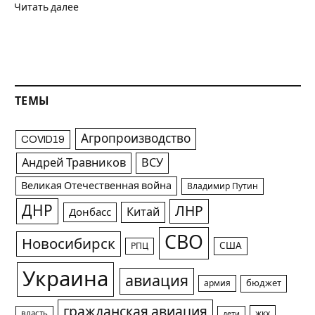
Читать далее
ТЕМЫ
Агропроизводство
COVID19
Андрей Травников
ВСУ
Великая Отечественная война
Владимир Путин
ДНР
ЛНР
Китай
Донбасс
СВО
Новосибирск
США
РПЦ
Украина
авиация
армия
бюджет
гражданская авиация
жкх
власть
дети