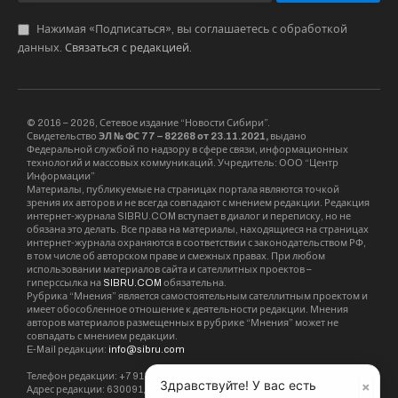
Нажимая «Подписаться», вы соглашаетесь с обработкой
данных.
Связаться с редакцией
.
© 2016 – 2026, Сетевое издание “Новости Сибири”.
Свидетельство
ЭЛ № ФС 77 – 82268 от 23.11.2021,
выдано
Федеральной службой по надзору в сфере связи, информационных
технологий и массовых коммуникаций. Учредитель: ООО “Центр
Информации”
Материалы, публикуемые на страницах портала являются точкой
зрения их авторов и не всегда совпадают с мнением редакции. Редакция
интернет-журнала SIBRU.COM вступает в диалог и переписку, но не
обязана это делать. Все права на материалы, находящиеся на страницах
интернет-журнала охраняются в соответствии с законодательством РФ,
в том числе об авторском праве и смежных правах. При любом
использовании материалов сайта и сателлитных проектов –
гиперссылка на
SIBRU.COM
обязательна.
Рубрика “Мнения” является самостоятельным сателлитным проектом и
имеет обособленное отношение к деятельности редакции. Мнения
авторов материалов размещенных в рубрике “Мнения” может не
совпадать с мнением редакции.
E-Mail редакции:
info@sibru.com
Телефон редакции: +7 913 002 24 80
×
Здравствуйте! У вас есть
Адрес редакции: 630091, Новосибирск, ул. Державина, дом 4, кв. 3