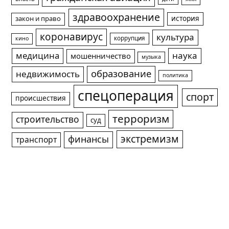
здравоохранение
история
закон и право
коронавирус
культура
коррупция
кино
медицина
наука
мошенничество
музыка
образование
недвижимость
политика
спецоперация
спорт
происшествия
терроризм
строительство
суд
экстремизм
финансы
транспорт