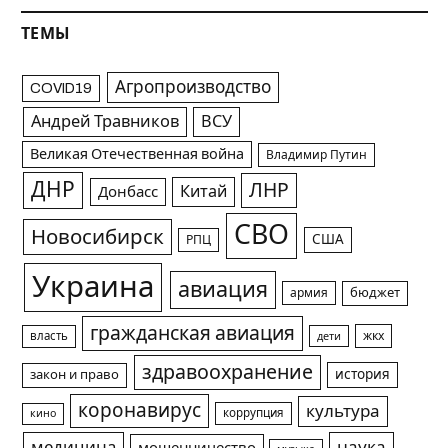
ТЕМЫ
Агропроизводство
COVID19
Андрей Травников
ВСУ
Великая Отечественная война
Владимир Путин
ДНР
ЛНР
Китай
Донбасс
СВО
Новосибирск
США
РПЦ
Украина
авиация
армия
бюджет
гражданская авиация
жкх
власть
дети
здравоохранение
история
закон и право
коронавирус
культура
коррупция
кино
медицина
наука
мошенничество