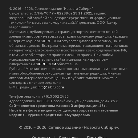
© 2016 – 2026, Сетевое издание “Новости Сибири”.
Свидетельство
ЭЛ № ФС 77 – 82268 от 23.11.2021,
выдано
Федеральной службой по надзору в сфере связи, информационных
технологий и массовых коммуникаций. Учредитель: ООО “Центр
Информации”
Материалы, публикуемые на страницах портала являются точкой
зрения их авторов и не всегда совпадают с мнением редакции. Редакция
интернет-журнала SIBRU.COM вступает в диалог и переписку, но не
обязана это делать. Все права на материалы, находящиеся на страницах
интернет-журнала охраняются в соответствии с законодательством РФ,
в том числе об авторском праве и смежных правах. При любом
использовании материалов сайта и сателлитных проектов –
гиперссылка на
SIBRU.COM
обязательна.
Рубрика “Мнения” является самостоятельным сателлитным проектом и
имеет обособленное отношение к деятельности редакции. Мнения
авторов материалов размещенных в рубрике “Мнения” может не
совпадать с мнением редакции.
E-Mail редакции:
info@sibru.com
Телефон редакции: +7 913 002 24 80
Адрес редакции: 630091, Новосибирск, ул. Державина, дом 4, кв. 3
Сайт является средством массовой информации. 18+.
На сайте в фото и видео могут демонстрироваться табачные
изделия – курение вредит Вашему здоровью.
© 2016 – 2026, Сетевое издание «Новости Сибири».
Контакты
Редакция
Партнёры