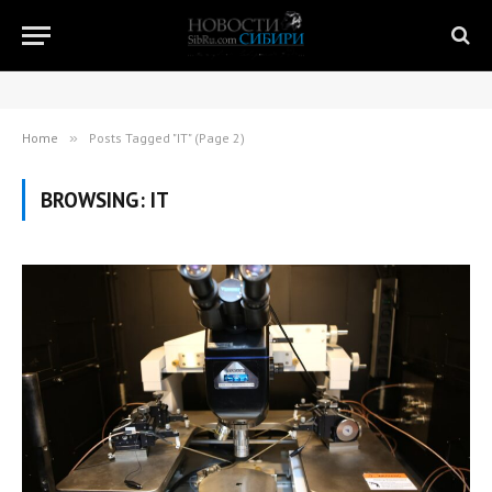
Home
»
Posts Tagged "IT" (Page 2)
BROWSING:
IT