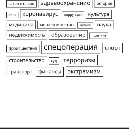
здравоохранение
история
закон и право
коронавирус
культура
коррупция
кино
медицина
наука
мошенничество
музыка
образование
недвижимость
политика
спецоперация
спорт
происшествия
терроризм
строительство
суд
экстремизм
финансы
транспорт