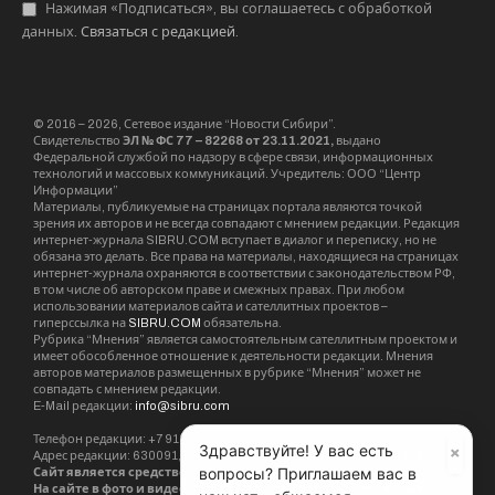
Нажимая «Подписаться», вы соглашаетесь с обработкой
данных.
Связаться с редакцией
.
© 2016 – 2026, Сетевое издание “Новости Сибири”.
Свидетельство
ЭЛ № ФС 77 – 82268 от 23.11.2021,
выдано
Федеральной службой по надзору в сфере связи, информационных
технологий и массовых коммуникаций. Учредитель: ООО “Центр
Информации”
Материалы, публикуемые на страницах портала являются точкой
зрения их авторов и не всегда совпадают с мнением редакции. Редакция
интернет-журнала SIBRU.COM вступает в диалог и переписку, но не
обязана это делать. Все права на материалы, находящиеся на страницах
интернет-журнала охраняются в соответствии с законодательством РФ,
в том числе об авторском праве и смежных правах. При любом
использовании материалов сайта и сателлитных проектов –
гиперссылка на
SIBRU.COM
обязательна.
Рубрика “Мнения” является самостоятельным сателлитным проектом и
имеет обособленное отношение к деятельности редакции. Мнения
авторов материалов размещенных в рубрике “Мнения” может не
совпадать с мнением редакции.
E-Mail редакции:
info@sibru.com
Телефон редакции: +7 913 002 24 80
×
Здравствуйте! У вас есть
Адрес редакции: 630091, Новосибирск, ул. Державина, дом 4, кв. 3
вопросы? Приглашаем вас в
Сайт является средством массовой информации. 18+.
На сайте в фото и видео могут демонстрироваться табачные