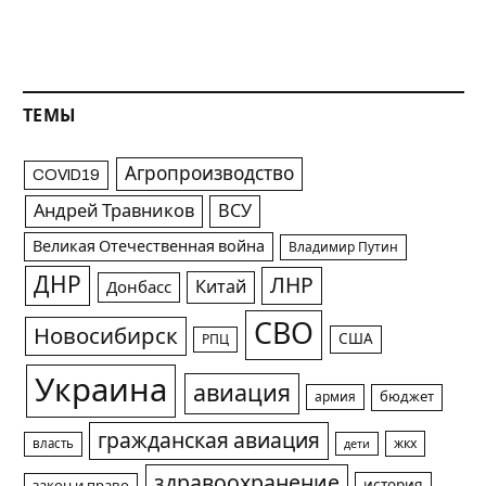
ТЕМЫ
Агропроизводство
COVID19
Андрей Травников
ВСУ
Великая Отечественная война
Владимир Путин
ДНР
ЛНР
Китай
Донбасс
СВО
Новосибирск
США
РПЦ
Украина
авиация
армия
бюджет
гражданская авиация
жкх
власть
дети
здравоохранение
история
закон и право