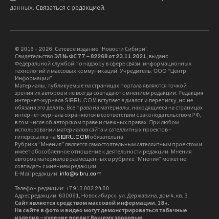
данных.
Связаться с редакцией
.
© 2016 – 2026, Сетевое издание “Новости Сибири”.
Свидетельство
ЭЛ № ФС 77 – 82268 от 23.11.2021,
выдано
Федеральной службой по надзору в сфере связи, информационных
технологий и массовых коммуникаций. Учредитель: ООО “Центр
Информации”
Материалы, публикуемые на страницах портала являются точкой
зрения их авторов и не всегда совпадают с мнением редакции. Редакция
интернет-журнала SIBRU.COM вступает в диалог и переписку, но не
обязана это делать. Все права на материалы, находящиеся на страницах
интернет-журнала охраняются в соответствии с законодательством РФ,
в том числе об авторском праве и смежных правах. При любом
использовании материалов сайта и сателлитных проектов –
гиперссылка на
SIBRU.COM
обязательна.
Рубрика “Мнения” является самостоятельным сателлитным проектом и
имеет обособленное отношение к деятельности редакции. Мнения
авторов материалов размещенных в рубрике “Мнения” может не
совпадать с мнением редакции.
E-Mail редакции:
info@sibru.com
Телефон редакции: +7 913 002 24 80
Адрес редакции: 630091, Новосибирск, ул. Державина, дом 4, кв. 3
Сайт является средством массовой информации. 18+.
На сайте в фото и видео могут демонстрироваться табачные
изделия – курение вредит Вашему здоровью.