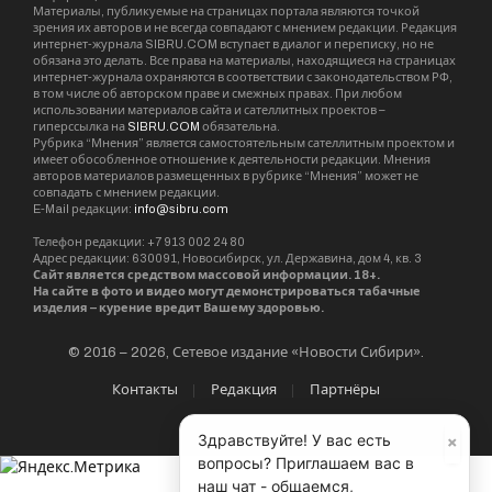
Материалы, публикуемые на страницах портала являются точкой
зрения их авторов и не всегда совпадают с мнением редакции. Редакция
интернет-журнала SIBRU.COM вступает в диалог и переписку, но не
обязана это делать. Все права на материалы, находящиеся на страницах
интернет-журнала охраняются в соответствии с законодательством РФ,
в том числе об авторском праве и смежных правах. При любом
использовании материалов сайта и сателлитных проектов –
гиперссылка на
SIBRU.COM
обязательна.
Рубрика “Мнения” является самостоятельным сателлитным проектом и
имеет обособленное отношение к деятельности редакции. Мнения
авторов материалов размещенных в рубрике “Мнения” может не
совпадать с мнением редакции.
E-Mail редакции:
info@sibru.com
Телефон редакции: +7 913 002 24 80
Адрес редакции: 630091, Новосибирск, ул. Державина, дом 4, кв. 3
Сайт является средством массовой информации. 18+.
На сайте в фото и видео могут демонстрироваться табачные
изделия – курение вредит Вашему здоровью.
© 2016 – 2026, Сетевое издание «Новости Сибири».
Контакты
Редакция
Партнёры
×
Здравствуйте! У вас есть
вопросы? Приглашаем вас в
наш чат - общаемся,