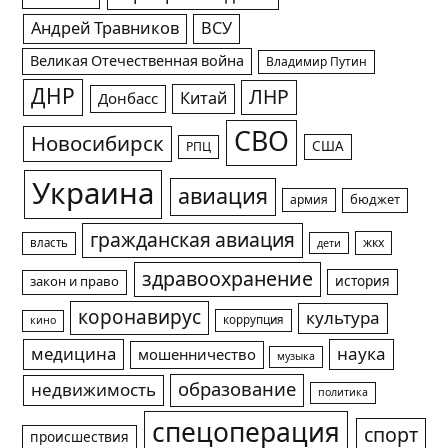
Андрей Травников
ВСУ
Великая Отечественная война
Владимир Путин
ДНР
ЛНР
Китай
Донбасс
СВО
Новосибирск
США
РПЦ
Украина
авиация
армия
бюджет
гражданская авиация
жкх
власть
дети
здравоохранение
история
закон и право
коронавирус
культура
коррупция
кино
медицина
наука
мошенничество
музыка
образование
недвижимость
политика
спецоперация
спорт
происшествия