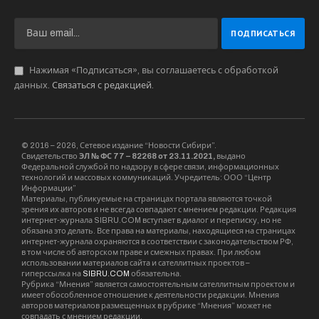
Нажимая «Подписаться», вы соглашаетесь с обработкой
данных.
Связаться с редакцией
.
© 2016 – 2026, Сетевое издание “Новости Сибири”.
Свидетельство
ЭЛ № ФС 77 – 82268 от 23.11.2021,
выдано
Федеральной службой по надзору в сфере связи, информационных
технологий и массовых коммуникаций. Учредитель: ООО “Центр
Информации”
Материалы, публикуемые на страницах портала являются точкой
зрения их авторов и не всегда совпадают с мнением редакции. Редакция
интернет-журнала SIBRU.COM вступает в диалог и переписку, но не
обязана это делать. Все права на материалы, находящиеся на страницах
интернет-журнала охраняются в соответствии с законодательством РФ,
в том числе об авторском праве и смежных правах. При любом
использовании материалов сайта и сателлитных проектов –
гиперссылка на
SIBRU.COM
обязательна.
Рубрика “Мнения” является самостоятельным сателлитным проектом и
имеет обособленное отношение к деятельности редакции. Мнения
авторов материалов размещенных в рубрике “Мнения” может не
совпадать с мнением редакции.