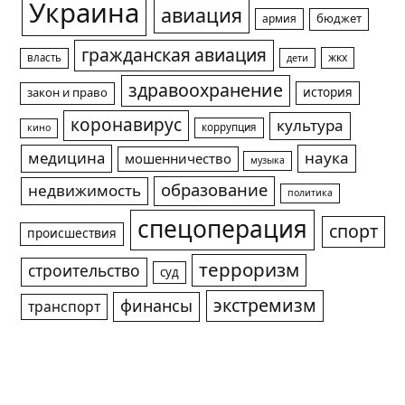
Украина
авиация
армия
бюджет
гражданская авиация
жкх
власть
дети
здравоохранение
история
закон и право
коронавирус
культура
коррупция
кино
медицина
наука
мошенничество
музыка
образование
недвижимость
политика
спецоперация
спорт
происшествия
терроризм
строительство
суд
экстремизм
финансы
транспорт