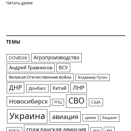
Читать далее
ТЕМЫ
Агропроизводство
COVID19
Андрей Травников
ВСУ
Великая Отечественная война
Владимир Путин
ДНР
ЛНР
Китай
Донбасс
СВО
Новосибирск
США
РПЦ
Украина
авиация
армия
бюджет
гражданская авиация
жкх
власть
дети