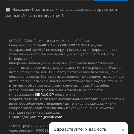
Нажимая «Подписаться», вы соглашаетесь с обработкой
данных.
Связаться с редакцией
.
© 2016 – 2026, Сетевое издание “Новости Сибири”.
Свидетельство
ЭЛ № ФС 77 – 82268 от 23.11.2021,
выдано
Федеральной службой по надзору в сфере связи, информационных
технологий и массовых коммуникаций. Учредитель: ООО “Центр
Информации”
Материалы, публикуемые на страницах портала являются точкой
зрения их авторов и не всегда совпадают с мнением редакции. Редакция
интернет-журнала SIBRU.COM вступает в диалог и переписку, но не
обязана это делать. Все права на материалы, находящиеся на страницах
интернет-журнала охраняются в соответствии с законодательством РФ,
в том числе об авторском праве и смежных правах. При любом
использовании материалов сайта и сателлитных проектов –
гиперссылка на
SIBRU.COM
обязательна.
Рубрика “Мнения” является самостоятельным сателлитным проектом и
имеет обособленное отношение к деятельности редакции. Мнения
авторов материалов размещенных в рубрике “Мнения” может не
совпадать с мнением редакции.
E-Mail редакции:
info@sibru.com
Телефон редакции: +7 913 002 24 80
×
Здравствуйте! У вас есть
Адрес редакции: 630091, Новосибирск, ул. Державина, дом 4, кв. 3