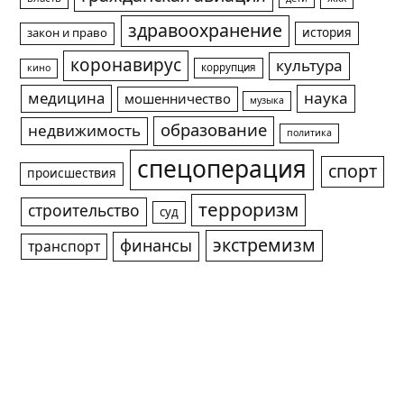
здравоохранение
история
закон и право
коронавирус
культура
коррупция
кино
медицина
наука
мошенничество
музыка
образование
недвижимость
политика
спецоперация
спорт
происшествия
терроризм
строительство
суд
экстремизм
финансы
транспорт