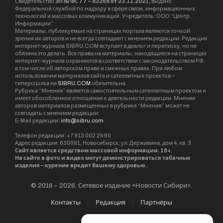
Свидетельство
ЭЛ № ФС 77 – 82268 от 23.11.2021,
выдано
Федеральной службой по надзору в сфере связи, информационных
технологий и массовых коммуникаций. Учредитель: ООО “Центр
Информации”
Материалы, публикуемые на страницах портала являются точкой
зрения их авторов и не всегда совпадают с мнением редакции. Редакция
интернет-журнала SIBRU.COM вступает в диалог и переписку, но не
обязана это делать. Все права на материалы, находящиеся на страницах
интернет-журнала охраняются в соответствии с законодательством РФ,
в том числе об авторском праве и смежных правах. При любом
использовании материалов сайта и сателлитных проектов –
гиперссылка на
SIBRU.COM
обязательна.
Рубрика “Мнения” является самостоятельным сателлитным проектом и
имеет обособленное отношение к деятельности редакции. Мнения
авторов материалов размещенных в рубрике “Мнения” может не
совпадать с мнением редакции.
E-Mail редакции:
info@sibru.com
Телефон редакции: +7 913 002 24 80
Адрес редакции: 630091, Новосибирск, ул. Державина, дом 4, кв. 3
Сайт является средством массовой информации. 18+.
На сайте в фото и видео могут демонстрироваться табачные
изделия – курение вредит Вашему здоровью.
© 2016 – 2026, Сетевое издание «Новости Сибири».
Контакты
Редакция
Партнёры