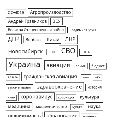
Агропроизводство
COVID19
Андрей Травников
ВСУ
Великая Отечественная война
Владимир Путин
ДНР
ЛНР
Китай
Донбасс
СВО
Новосибирск
США
РПЦ
Украина
авиация
армия
бюджет
гражданская авиация
жкх
власть
дети
здравоохранение
история
закон и право
коронавирус
культура
коррупция
кино
медицина
наука
мошенничество
музыка
образование
недвижимость
политика