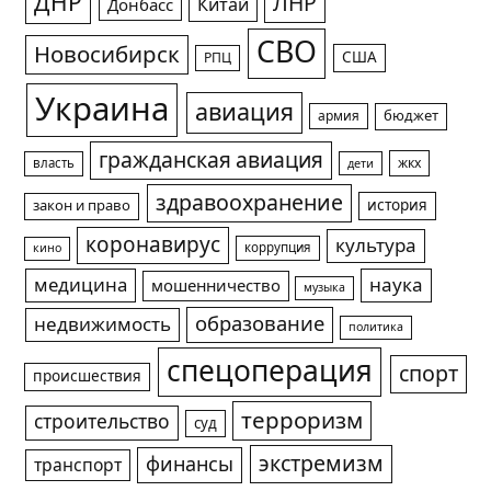
ДНР
ЛНР
Китай
Донбасс
СВО
Новосибирск
США
РПЦ
Украина
авиация
армия
бюджет
гражданская авиация
жкх
власть
дети
здравоохранение
история
закон и право
коронавирус
культура
коррупция
кино
медицина
наука
мошенничество
музыка
образование
недвижимость
политика
спецоперация
спорт
происшествия
терроризм
строительство
суд
экстремизм
финансы
транспорт