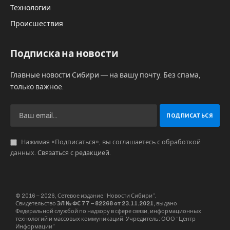
семьи и заканчивая индивидуальными
турами и деловыми мероприятиями.
Проект частно – рекреационного парка «
Анзур
парк»
на участке 75 га в Искитимском районе
Новосибирской области предприниматель
Сергей Репников реализует вместе с
партнерами начиная с 2023 года.
Парк расположен на берегу ручья Анзур,
недалеко от Бердского залива и села Морозово.
Ручей питает речку Коëн, которая ниже по
своему течению впадает в Бердь в районе
Новосибирского водохранилища.
По словам Сергея Репникова, 45 га территории