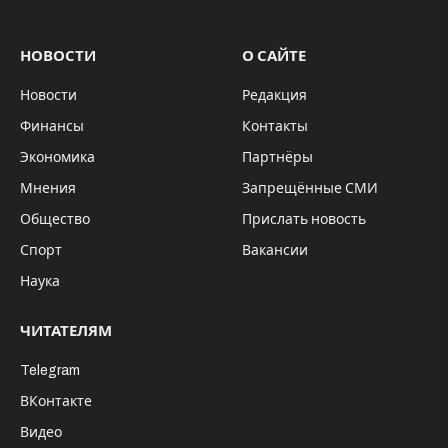
так художники видят Анзур парк/ фото С. Репникова
Проект рекреационного “Анзур парка”
рядом с Бердским заливом реализует
предприниматель Сергей Репников вместе
с партнерами. Особенность проекта –
максимальная палитра возможностей для
отдыха, начиная от развлечений для всей