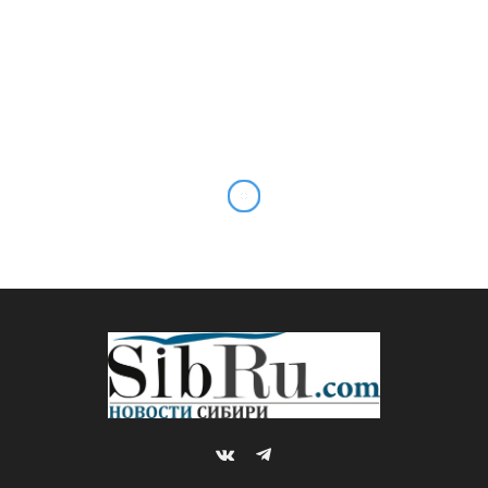
Ослики, хариус и клубника
– что предлагает «Анзур
парк»
By
Sibru.Com
25.06.2026
Updated:
25.06.2026
*ГЛАВНОЕ
Комментариев нет
8 Mins Read