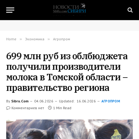
Home
»
Экономика
»
Агропром
699 млн руб из облбюджета
получили производители
молока в Томской области –
правительство региона
By
Sibru.Com
04.06.2026
Updated:
16.06.2026
АГРОПРОМ
Комментариев нет
1 Min Read