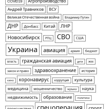
Агропроизводство
COVID19
Андрей Травников
ВСУ
Великая Отечественная война
Владимир Путин
ДНР
ЛНР
Китай
Донбасс
СВО
Новосибирск
США
РПЦ
Украина
авиация
армия
бюджет
гражданская авиация
жкх
власть
дети
здравоохранение
история
закон и право
коронавирус
культура
коррупция
кино
медицина
наука
мошенничество
музыка
образование
недвижимость
политика
спецоперация
спорт
происшествия