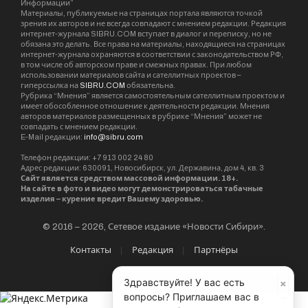
Информации”
Материалы, публикуемые на страницах портала являются точкой
зрения их авторов и не всегда совпадают с мнением редакции. Редакция
интернет-журнала SIBRU.COM вступает в диалог и переписку, но не
обязана это делать. Все права на материалы, находящиеся на страницах
интернет-журнала охраняются в соответствии с законодательством РФ,
в том числе об авторском праве и смежных правах. При любом
использовании материалов сайта и сателлитных проектов –
гиперссылка на
SIBRU.COM
обязательна.
Рубрика “Мнения” является самостоятельным сателлитным проектом и
имеет обособленное отношение к деятельности редакции. Мнения
авторов материалов размещенных в рубрике “Мнения” может не
совпадать с мнением редакции.
E-Mail редакции:
info@sibru.com
Телефон редакции: +7 913 002 24 80
Адрес редакции: 630091, Новосибирск, ул. Державина, дом 4, кв. 3
Сайт является средством массовой информации. 18+.
На сайте в фото и видео могут демонстрироваться табачные
изделия – курение вредит Вашему здоровью.
© 2016 – 2026, Сетевое издание «Новости Сибири».
Контакты
Редакция
Партнёры
×
Здравствуйте! У вас есть
вопросы? Приглашаем вас в