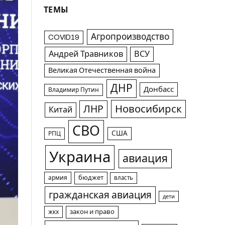
ТЕМЫ
Агропроизводство
COVID19
Андрей Травников
ВСУ
Великая Отечественная война
ДНР
Донбасс
Владимир Путин
Новосибирск
ЛНР
Китай
СВО
США
РПЦ
Украина
авиация
армия
бюджет
власть
гражданская авиация
дети
жкх
закон и право