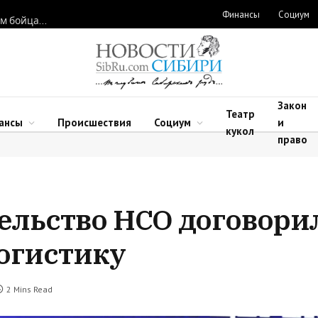
Финансы
Социум
Новосибирские нейрохирурги восстановили функции рук двум бойцам после минно-взрывных травм
Закон
Театр
ансы
Происшествия
Социум
и
кукол
право
тельство НСО договори
логистику
2 Mins Read