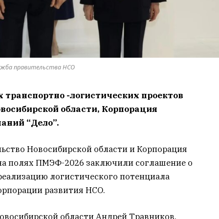
лужба правительства НСО
х транспортно -логистических проектов
овосибирской области, Корпорация
паний “Дело”.
льство Новосибирской области и Корпорация
на полях ПМЭФ-2026 заключили соглашение о
 реализацию логистического потенциала
орпорации развития НСО.
овосибирской области Андрей Травников,