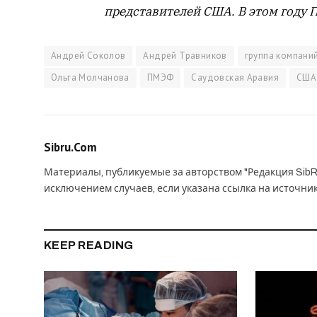
представителей США. В этом году 
Андрей Соколов
Андрей Травников
группа компаний
Ольга Молчанова
ПМЭФ
Саудовская Аравия
США
Sibru.Com
Материалы, публикуемые за авторством "Редакция SibR
исключением случаев, если указана ссылка на источни
KEEP READING