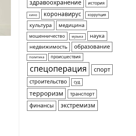
здравоохранение
история
коронавирус
коррупция
кино
культура
медицина
наука
мошенничество
музыка
образование
недвижимость
происшествия
политика
спецоперация
спорт
строительство
суд
терроризм
транспорт
экстремизм
финансы