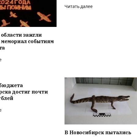
Читать далее
 области зажгли
 мемориал событиям
та
е
бюджета
рска достиг почти
ублей
е
В Новосибирск пытались