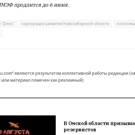
ПМЭФ продлится до 6 июня.
 "Дело"
корпорация развития Новосибирской области
логистик
u.com" являются результатом коллективной работы редакции (з
к или материал помечен как рекламный).
В Омской области призыва
резервистов