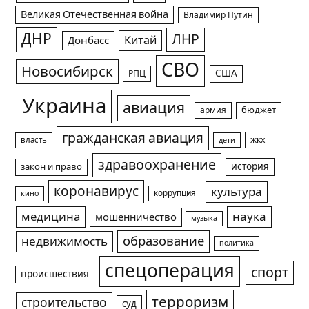
Великая Отечественная война
Владимир Путин
ДНР
ЛНР
Китай
Донбасс
СВО
Новосибирск
США
РПЦ
Украина
авиация
армия
бюджет
гражданская авиация
жкх
власть
дети
здравоохранение
история
закон и право
коронавирус
культура
коррупция
кино
медицина
наука
мошенничество
музыка
образование
недвижимость
политика
спецоперация
спорт
происшествия
терроризм
строительство
суд