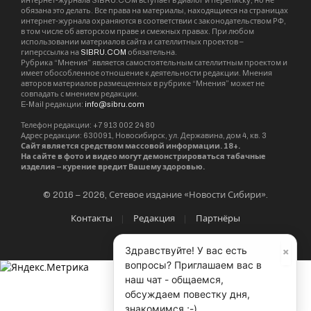
интернет-журнала SIBRU.COM вступает в диалог и переписку, но не
обязана это делать. Все права на материалы, находящиеся на страницах
интернет-журнала охраняются в соответствии с законодательством РФ,
в том числе об авторском праве и смежных правах. При любом
использовании материалов сайта и сателлитных проектов –
гиперссылка на
SIBRU.COM
обязательна.
Рубрика “Мнения” является самостоятельным сателлитным проектом и
имеет обособленное отношение к деятельности редакции. Мнения
авторов материалов размещенных в рубрике “Мнения” может не
совпадать с мнением редакции.
E-Mail редакции:
info@sibru.com
Телефон редакции: +7 913 002 24 80
Адрес редакции: 630091, Новосибирск, ул. Державина, дом 4, кв. 3
Сайт является средством массовой информации. 18+.
На сайте в фото и видео могут демонстрироваться табачные
изделия – курение вредит Вашему здоровью.
© 2016 – 2026, Сетевое издание «Новости Сибири».
Контакты
Редакция
Партнёры
×
Здравствуйте! У вас есть
вопросы? Приглашаем вас в
наш чат - общаемся,
обсуждаем повестку дня,
знакомимся ;-)