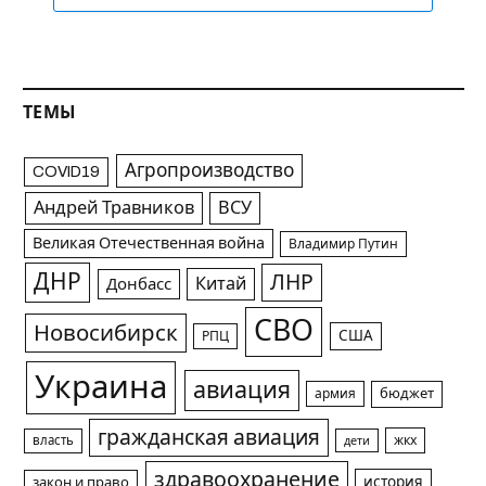
ТЕМЫ
Агропроизводство
COVID19
Андрей Травников
ВСУ
Великая Отечественная война
Владимир Путин
ДНР
ЛНР
Китай
Донбасс
СВО
Новосибирск
США
РПЦ
Украина
авиация
армия
бюджет
гражданская авиация
жкх
власть
дети
здравоохранение
история
закон и право