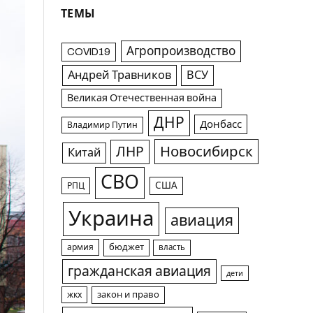
ТЕМЫ
Агропроизводство
COVID19
Андрей Травников
ВСУ
Великая Отечественная война
ДНР
Донбасс
Владимир Путин
Новосибирск
ЛНР
Китай
СВО
США
РПЦ
Украина
авиация
армия
бюджет
власть
гражданская авиация
дети
жкх
закон и право