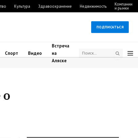
Компании
тво
Культура
Здравоохранение
Недвижимость
и рынки
ПОДПИСАТЬСЯ
Встреча
Спорт
Видео
на
Аляске
 о