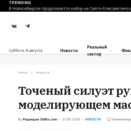
TRENDING
В Новосибирске продолжается набор на Свято-Елисаветинск
VKontakte
Telegram
Реальный
Новости
Фин
Суббота, 8 августа
сектор
Home
»
Новости
Точеный силуэт ру
моделирующем ма
By
Редакция SibRu.com
27.05.2026
Комментар
НОВОСТИ