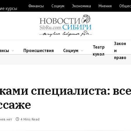
Финансы
Социум
Экономика
Мнения
Общес
ие курсы
Закон
Театр
ансы
Происшествия
Социум
и
кукол
право
ками специалиста: все
ссаже
иев нет
4 Mins Read